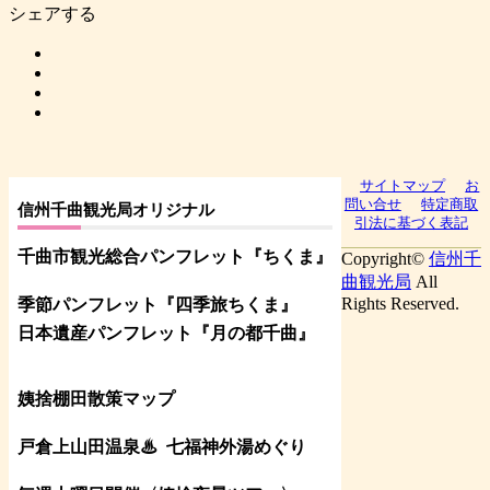
シェアする
サイトマップ
お
問い合せ
特定商取
信州千曲観光局オリジナル
引法に基づく表記
千曲市観光総合パンフレット
『ちくま
』
Copyright©
信州千
曲観光局
All
Rights Reserved.
季節パンフレット『四季旅ちくま』
日本遺産パンフレット
『月の都
千曲
』
姨捨棚田散策マップ
戸倉上山田温泉♨
七福神外湯めぐり