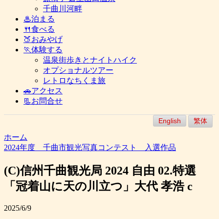
千曲川河畔
♨泊まる
🍴食べる
🍑おみやげ
🏃体験する
温泉街歩きとナイトハイク
オプショナルツアー
レトロなちくま旅
🚗アクセス
📃お問合せ
English
繁体
ホーム
2024年度 千曲市観光写真コンテスト 入選作品
(C)信州千曲観光局 2024 自由 02.特選
「冠着山に天の川立つ」大代 孝浩 c
2025/6/9