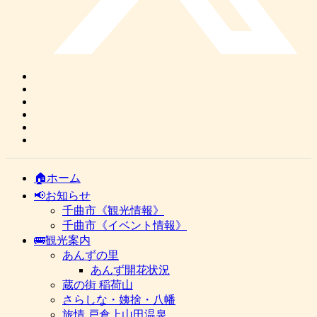
🏠ホーム
📢お知らせ
千曲市《観光情報》
千曲市《イベント情報》
🚌観光案内
あんずの里
あんず開花状況
蔵の街 稲荷山
さらしな・姨捨・八幡
旅情 戸倉上山田温泉