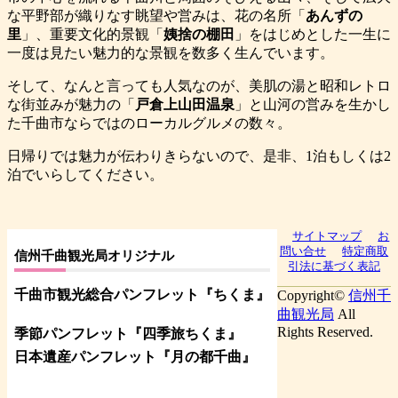
な平野部が織りなす眺望や営みは、花の名所「
あんずの
里
」、重要文化的景観「
姨捨の棚田
」をはじめとした一生に
一度は見たい魅力的な景観を数多く生んでいます。
そして、なんと言っても人気なのが、美肌の湯と昭和レトロ
な街並みが魅力の「
戸倉上山田温泉
」と山河の営みを生かし
た千曲市ならではのローカルグルメの数々。
日帰りでは魅力が伝わりきらないので、是非、1泊もしくは2
泊でいらしてください。
サイトマップ
お
問い合せ
特定商取
信州千曲観光局オリジナル
引法に基づく表記
千曲市観光総合パンフレット
『ちくま
』
Copyright©
信州千
曲観光局
All
Rights Reserved.
季節パンフレット『四季旅ちくま』
日本遺産パンフレット
『月の都
千曲
』