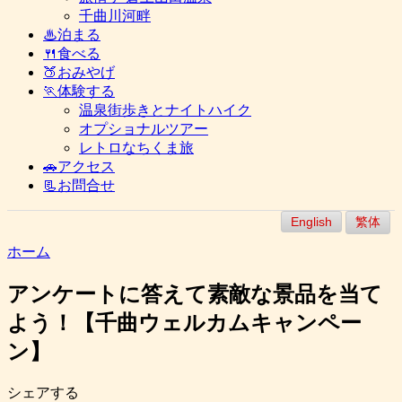
千曲川河畔
♨泊まる
🍴食べる
🍑おみやげ
🏃体験する
温泉街歩きとナイトハイク
オプショナルツアー
レトロなちくま旅
🚗アクセス
📃お問合せ
English
繁体
ホーム
アンケートに答えて素敵な景品を当て
よう！【千曲ウェルカムキャンペー
ン】
シェアする