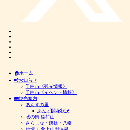
🏠ホーム
📢お知らせ
千曲市《観光情報》
千曲市《イベント情報》
🚌観光案内
あんずの里
あんず開花状況
蔵の街 稲荷山
さらしな・姨捨・八幡
旅情 戸倉上山田温泉