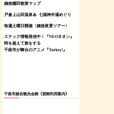
姨捨棚田散策マップ
戸倉上山田温泉♨
七福神外湯めぐり
毎週土曜日開催〈姨捨夜景ツアー
〉
スナック情報発信中！『NEOネオン』
時を超えて旅をする
千曲市が舞台のアニメ『Turkey!』
千曲市総合観光会館《貸館利用案内》