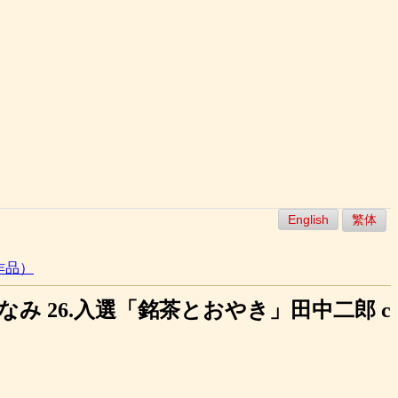
English
繁体
作品）
まちなみ 26.入選「銘茶とおやき」田中二郎 c