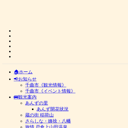
🏠ホーム
📢お知らせ
千曲市《観光情報》
千曲市《イベント情報》
🚌観光案内
あんずの里
あんず開花状況
蔵の街 稲荷山
さらしな・姨捨・八幡
旅情 戸倉上山田温泉