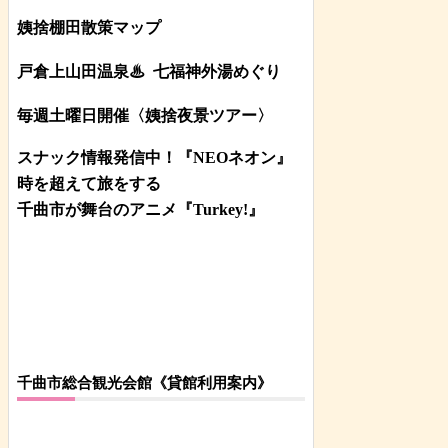
姨捨棚田散策マップ
戸倉上山田温泉♨
七福神外湯めぐり
毎週土曜日開催〈姨捨夜景ツアー
〉
スナック情報発信中！『NEOネオン』
時を超えて旅をする
千曲市が舞台のアニメ『Turkey!』
千曲市総合観光会館《貸館利用案内》