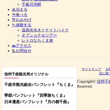
千曲川河畔
♨泊まる
🍴食べる
🍑おみやげ
🏃体験する
温泉街歩きとナイトハイク
オプショナルツアー
レトロなちくま旅
🚗アクセス
📃お問合せ
サイトマップ
お
法に基
信州千曲観光局オリジナル
Copyright©
信州千
千曲市観光総合パンフレット
『ちくま
』
Reserved.
季節パンフレット『四季旅ちくま』
日本遺産パンフレット
『月の都
千曲
』