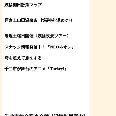
姨捨棚田散策マップ
戸倉上山田温泉♨
七福神外湯めぐり
毎週土曜日開催〈姨捨夜景ツアー
〉
スナック情報発信中！『NEOネオン』
時を超えて旅をする
千曲市が舞台のアニメ『Turkey!』