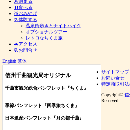
♨泊まる
🍴食べる
🍑おみやげ
🏃体験する
温泉街歩きとナイトハイク
オプショナルツアー
レトロなちくま旅
🚗アクセス
📃お問合せ
English
繁体
サイトマップ
信州千曲観光局オリジナル
お問い合せ
特定商取引法
千曲市観光総合パンフレット
『ちくま
』
Copyright©
信
Reserved.
季節パンフレット『四季旅ちくま』
日本遺産パンフレット
『月の都
千曲
』