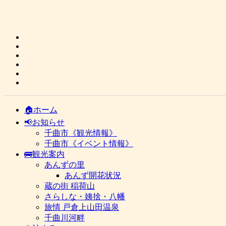
🏠ホーム
📢お知らせ
千曲市《観光情報》
千曲市《イベント情報》
🚌観光案内
あんずの里
あんず開花状況
蔵の街 稲荷山
さらしな・姨捨・八幡
旅情 戸倉上山田温泉
千曲川河畔