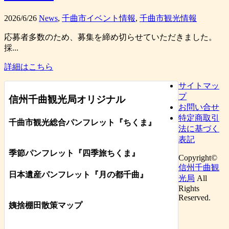
2026/6/26
News
,
千曲市イベント情報
,
千曲市観光情報
応募者多数のため、募集を締め切らせていただきました。
採...
詳細はこちら
サイトマッ
プ
信州千曲観光局オリジナル
お問い合せ
特定商取引
千曲市観光総合パンフレット
『ちくま
』
法に基づく
表記
季節パンフレット『四季旅ちくま』
Copyright©
信州千曲観
日本遺産パンフレット
『月の都
千曲
』
光局
All
Rights
Reserved.
姨捨棚田散策マップ