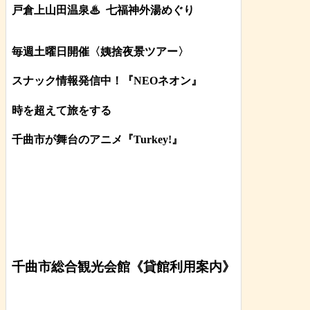
戸倉上山田温泉♨
七福神外湯めぐり
毎週土曜日開催〈姨捨夜景ツアー
〉
スナック情報発信中！『NEOネオン』
時を超えて旅をする
千曲市が舞台のアニメ『Turkey!』
千曲市総合観光会館《貸館利用案内》