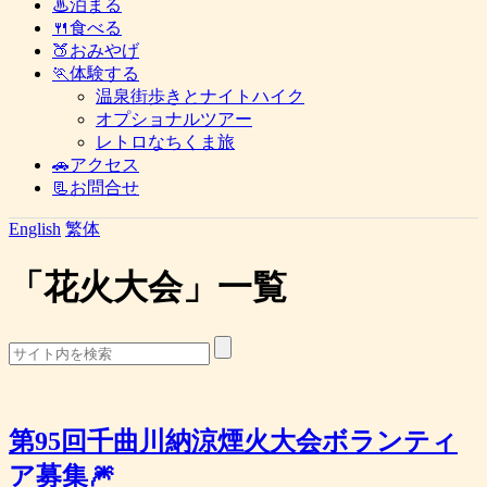
♨泊まる
🍴食べる
🍑おみやげ
🏃体験する
温泉街歩きとナイトハイク
オプショナルツアー
レトロなちくま旅
🚗アクセス
📃お問合せ
English
繁体
「
花火大会
」
一覧
第95回千曲川納涼煙火大会ボランティ
ア募集🎆