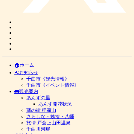
🏠ホーム
📢お知らせ
千曲市《観光情報》
千曲市《イベント情報》
🚌観光案内
あんずの里
あんず開花状況
蔵の街 稲荷山
さらしな・姨捨・八幡
旅情 戸倉上山田温泉
千曲川河畔