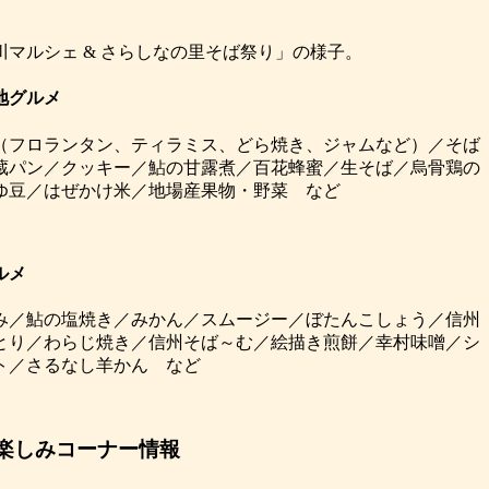
川マルシェ & さらしなの里そば祭り」の様子。
地グルメ
（フロランタン、ティラミス、どら焼き、ジャムなど）／そば
蔵パン／クッキー／鮎の甘露煮／百花蜂蜜／生そば／烏骨鶏の
ゆ豆／はぜかけ米／地場産果物・野菜 など
ルメ
み／鮎の塩焼き／みかん／スムージー／ぼたんこしょう／信州
とり／わらじ焼き／信州そば～む／絵描き煎餅／幸村味噌／シ
ト／さるなし羊かん など
楽しみコーナー情報