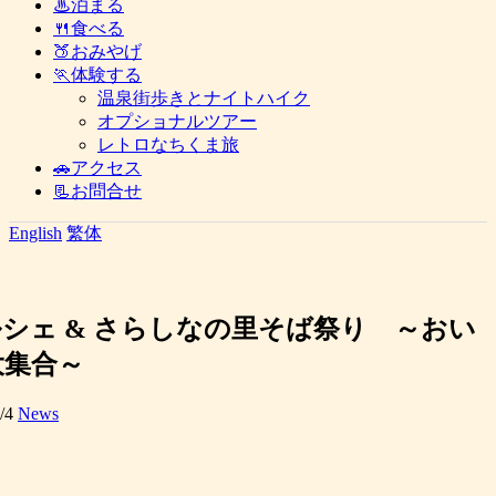
♨泊まる
🍴食べる
🍑おみやげ
🏃体験する
温泉街歩きとナイトハイク
オプショナルツアー
レトロなちくま旅
🚗アクセス
📃お問合せ
English
繁体
シェ & さらしなの里そば祭り ～おい
大集合～
/4
News