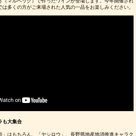
う（マルベック）で作ったワインが登場します。今年開催され
では多くの方がご来場された人気の一品をお楽しみください。
ラも大集合
姫」はもちろん、「ヤシロウ」、長野県地産地消推進キャラク