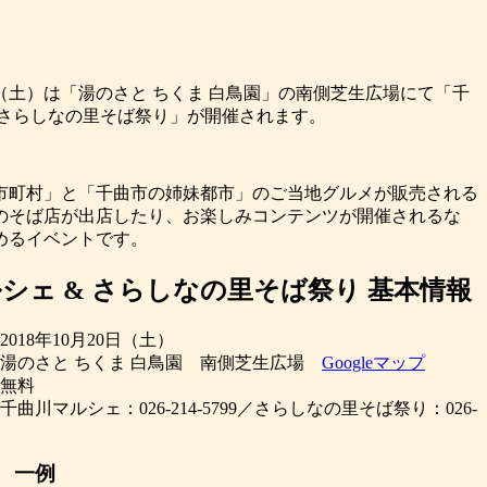
20日（土）は「湯のさと ちくま 白鳥園」の南側芝生広場にて「千
 さらしなの里そば祭り」が開催されます。
0市町村」と「千曲市の姉妹都市」のご当地グルメが販売される
のそば店が出店したり、お楽しみコンテンツが開催されるな
めるイベントです。
シェ & さらしなの里そば祭り 基本情報
018年10月20日（土）
湯のさと ちくま 白鳥園 南側芝生広場
Googleマップ
無料
曲川マルシェ：026-214-5799／さらしなの里そば祭り：026-
 一例