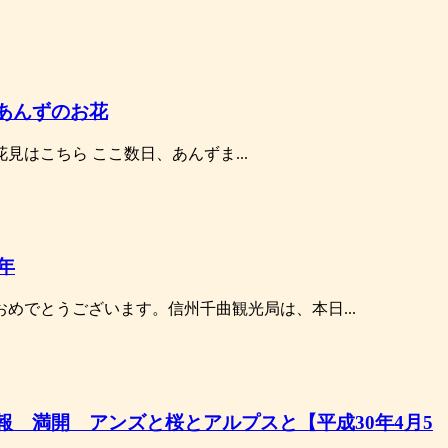
あんずのお花
花見はこちら ここ数日、あんずま...
年
めでとうございます。信州千曲観光局は、本日...
報 満開 アンズと桜とアルプスと【平成30年4月5