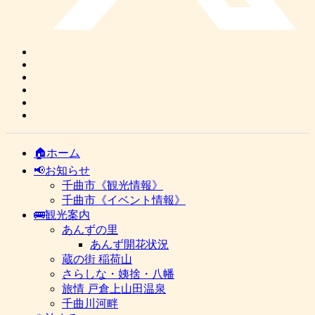
🏠ホーム
📢お知らせ
千曲市《観光情報》
千曲市《イベント情報》
🚌観光案内
あんずの里
あんず開花状況
蔵の街 稲荷山
さらしな・姨捨・八幡
旅情 戸倉上山田温泉
千曲川河畔