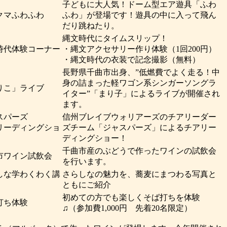
子どもに大人気！ドーム型エア遊具「ふわ
クマふわふわ
ふわ」が登場です！遊具の中に入って飛ん
だり跳ねたり。
縄文時代にタイムスリップ！
時代体験コーナー
・縄文アクセサリー作り体験（1回200円）
・縄文時代の衣装で記念撮影（無料）
長野県千曲市出身、”低燃費でよく走る！中
身の詰まった軽ワゴン系シンガーソングラ
りこ」ライブ
イター”「まり子」によるライブが開催され
ます。
スパーズ
信州ブレイブウォリアーズのチアリーダー
リーディングショ
ズチーム「ジャスパーズ」によるチアリー
ディングショー！
千曲市産のぶどうで作ったワインの試飲会
市ワイン試飲会
を行います。
しな学わくわく講
さらしなの魅力を、蕎麦にまつわる写真と
ともにご紹介
初めての方でも楽しくそば打ちを体験
打ち体験
♫（参加費1,000円 先着20名限定）