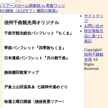
リアーズホーム開幕戦 vs 青森ワッツ
秋の姨捨（おばすて）棚田の散策♪
サイトマッ
プ
信州千曲観光局オリジナル
お問い合せ
特定商取引
千曲市観光総合パンフレット
『ちくま
』
法に基づく
表記
季節パンフレット『四季旅ちくま』
Copyright©
信州千曲観
日本遺産パンフレット
『月の都
千曲
』
光局
All
Rights
Reserved.
姨捨棚田散策マップ
戸倉上山田温泉♨
七福神外湯めぐり
毎週土曜日開催〈姨捨夜景ツアー
〉