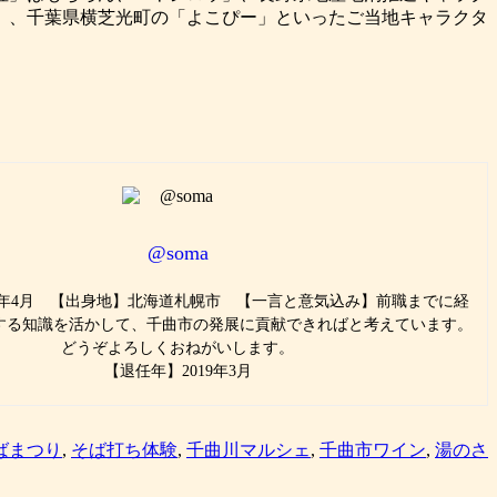
」、千葉県横芝光町の「よこぴー」といったご当地キャラクタ
。
@soma
17年4月 【出身地】北海道札幌市 【一言と意気込み】前職までに経
関する知識を活かして、千曲市の発展に貢献できればと考えています。
どうぞよろしくおねがいします。
【退任年】2019年3月
ばまつり
,
そば打ち体験
,
千曲川マルシェ
,
千曲市ワイン
,
湯のさ