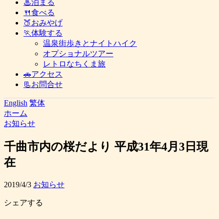
♨泊まる
🍴食べる
🍑おみやげ
🏃体験する
温泉街歩きとナイトハイク
オプショナルツアー
レトロなちくま旅
🚗アクセス
📃お問合せ
English
繁体
ホーム
お知らせ
千曲市内の桜だより 平成31年4月3日現
在
2019/4/3
お知らせ
シェアする