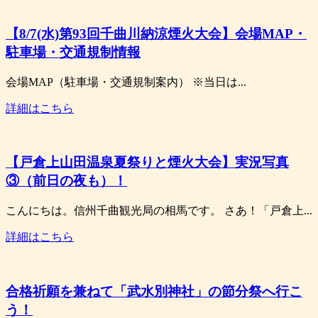
【8/7(水)第93回千曲川納涼煙火大会】会場MAP・
駐車場・交通規制情報
会場MAP（駐車場・交通規制案内） ※当日は...
詳細はこちら
【戸倉上山田温泉夏祭りと煙火大会】実況写真
③（前日の夜も）！
こんにちは。信州千曲観光局の相馬です。 さあ！「戸倉上...
詳細はこちら
合格祈願を兼ねて「武水別神社」の節分祭へ行こ
う！