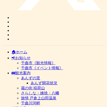
🏠ホーム
📢お知らせ
千曲市《観光情報》
千曲市《イベント情報》
🚌観光案内
あんずの里
あんず開花状況
蔵の街 稲荷山
さらしな・姨捨・八幡
旅情 戸倉上山田温泉
千曲川河畔