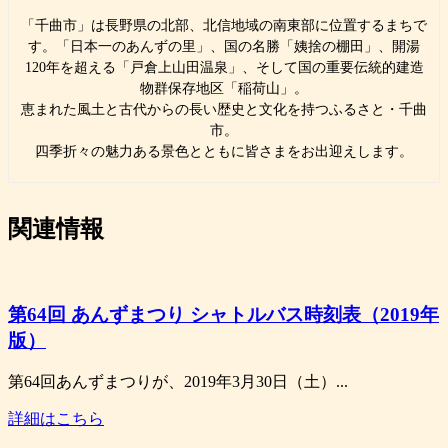
「千曲市」は長野県の北部、北信地域の南東部に位置するまちで
す。「日本一のあんずの里」、国の名勝「姨捨の棚田」、開湯
120年を超える「戸倉上山田温泉」、そして国の重要伝統的建造
物群保存地区「稲荷山」。
恵まれた風土と古代からの長い歴史と文化を持つふるさと・千曲
市。
四季折々の魅力ある景色とともに皆さまをお出迎えします。
関連情報
第64回 あんずまつり シャトルバス時刻表（2019年
版）
第64回あんずまつりが、2019年3月30日（土）...
詳細はこちら