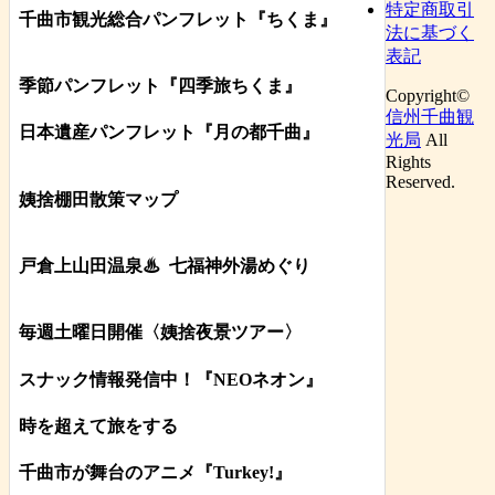
特定商取引
千曲市観光総合パンフレット
『ちくま
』
法に基づく
表記
季節パンフレット『四季旅ちくま』
Copyright©
信州千曲観
日本遺産パンフレット
『月の都
千曲
』
光局
All
Rights
Reserved.
姨捨棚田散策マップ
戸倉上山田温泉♨
七福神外湯めぐり
毎週土曜日開催〈姨捨夜景ツアー
〉
スナック情報発信中！『NEOネオン』
時を超えて旅をする
千曲市が舞台のアニメ『Turkey!』