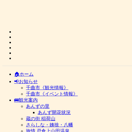
🏠ホーム
📢お知らせ
千曲市《観光情報》
千曲市《イベント情報》
🚌観光案内
あんずの里
あんず開花状況
蔵の街 稲荷山
さらしな・姨捨・八幡
旅情 戸倉上山田温泉