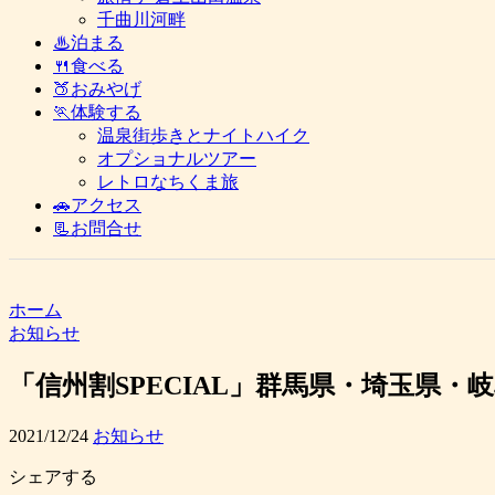
千曲川河畔
♨泊まる
🍴食べる
🍑おみやげ
🏃体験する
温泉街歩きとナイトハイク
オプショナルツアー
レトロなちくま旅
🚗アクセス
📃お問合せ
ホーム
お知らせ
「信州割SPECIAL」群馬県・埼玉県・岐
2021/12/24
お知らせ
シェアする