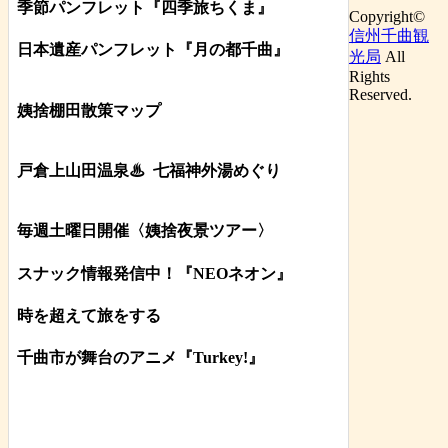
季節パンフレット『四季旅ちくま』
Copyright©
信州千曲観
日本遺産パンフレット
『月の都
千曲
』
光局
All
Rights
Reserved.
姨捨棚田散策マップ
戸倉上山田温泉♨
七福神外湯めぐり
毎週土曜日開催〈姨捨夜景ツアー
〉
スナック情報発信中！『NEOネオン』
時を超えて旅をする
千曲市が舞台のアニメ『Turkey!』