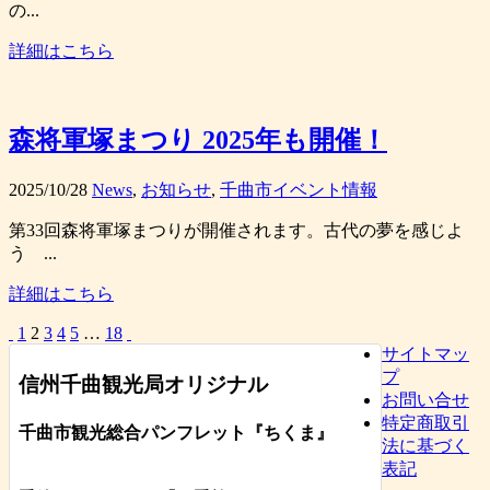
の...
詳細はこちら
森将軍塚まつり 2025年も開催！
2025/10/28
News
,
お知らせ
,
千曲市イベント情報
第33回森将軍塚まつりが開催されます。古代の夢を感じよ
う ...
詳細はこちら
1
2
3
4
5
…
18
サイトマッ
プ
信州千曲観光局オリジナル
お問い合せ
特定商取引
千曲市観光総合パンフレット
『ちくま
』
法に基づく
表記