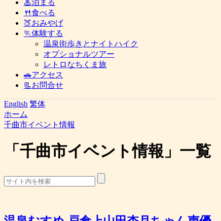
♨泊まる
🍴食べる
🍑おみやげ
🏃体験する
温泉街歩きとナイトハイク
オプショナルツアー
レトロなちくま旅
🚗アクセス
📃お問合せ
English
繁体
ホーム
千曲市イベント情報
「
千曲市イベント情報
」
一覧
温泉むすめ 戸倉上山田杏月ちゃん声優