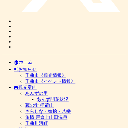
🏠ホーム
📢お知らせ
千曲市《観光情報》
千曲市《イベント情報》
🚌観光案内
あんずの里
あんず開花状況
蔵の街 稲荷山
さらしな・姨捨・八幡
旅情 戸倉上山田温泉
千曲川河畔