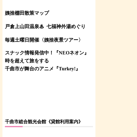
姨捨棚田散策マップ
戸倉上山田温泉♨
七福神外湯めぐり
毎週土曜日開催〈姨捨夜景ツアー
〉
スナック情報発信中！『NEOネオン』
時を超えて旅をする
千曲市が舞台のアニメ『Turkey!』
千曲市総合観光会館《貸館利用案内》