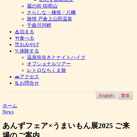
蔵の街 稲荷山
さらしな・姨捨・八幡
旅情 戸倉上山田温泉
千曲川河畔
♨泊まる
🍴食べる
🍑おみやげ
🏃体験する
温泉街歩きとナイトハイク
オプショナルツアー
レトロなちくま旅
🚗アクセス
📃お問合せ
English
繁体
ホーム
News
あんずフェア×うまいもん展2025 ご来
場のご案内