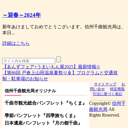
～迎春～2024年
新年あけましておめでとうございます。信州千曲観光局は、
本日...
詳細はこちら
【あんずフェア×うまいもん展2025】最新情報✩
【第86回 戸倉上山田温泉夏祭り🏮】プログラムと交通規
制・駐車場のお知らせ
サイトマップ
お
問い合せ
特定商取
信州千曲観光局オリジナル
引法に基づく表記
千曲市観光総合パンフレット
『ちくま
』
Copyright©
信州千
曲観光局
All
Rights Reserved.
季節パンフレット『四季旅ちくま』
日本遺産パンフレット
『月の都
千曲
』