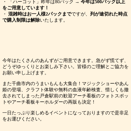
・ 「ハーコット」昨年は80パック →
今年は500パック以上
をご用意しています！
・
混雑時はお一人様2パックまで
ですが、
列が途切れた時点
で購入制限は解除
いたします。
今年はたくさんのあんずがご用意できます。急がず慌てず、
どうぞゆっくりとお楽しみ下さい。皆様のご理解とご協力を
お願い申し上げます。
また千曲市内のうまいもんも大集合！マジックショーやあん
姫の登場、クラフト体験や無料の血液年齢検査、惜しくも撤
去されてしまった戸倉駅前の歓迎アーチ看板のフォトスポッ
トやアーチ看板キーホルダーの再販も決定！
一日たっぷり楽しめるイベントになっておりますので是非足
をお運びください。