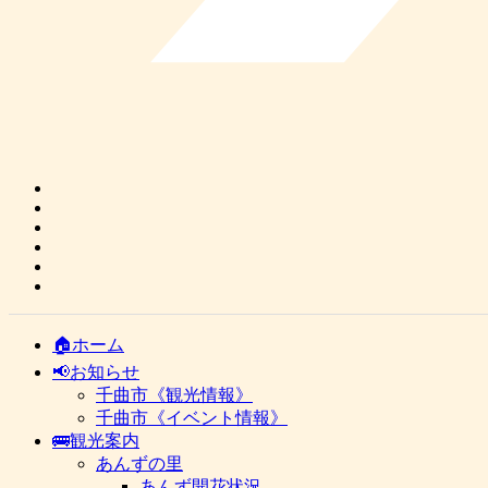
🏠ホーム
📢お知らせ
千曲市《観光情報》
千曲市《イベント情報》
🚌観光案内
あんずの里
あんず開花状況