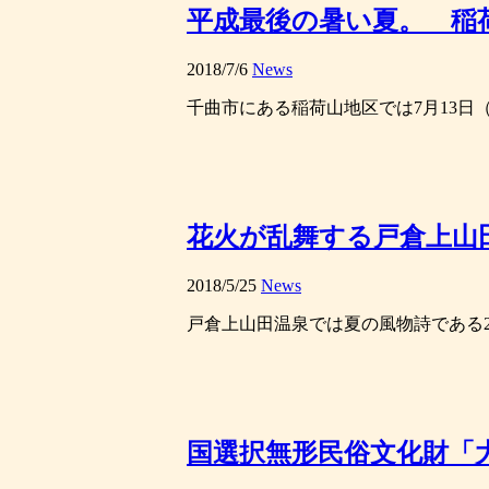
平成最後の暑い夏。 稲荷山
2018/7/6
News
千曲市にある稲荷山地区では7月13日（金
花火が乱舞する戸倉上山
2018/5/25
News
戸倉上山田温泉では夏の風物詩である2つ
国選択無形民俗文化財「