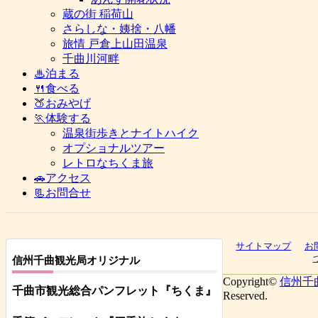
蔵の街 稲荷山
さらしな・姨捨・八幡
旅情 戸倉上山田温泉
千曲川河畔
♨泊まる
🍴食べる
🍑おみやげ
🏃体験する
温泉街歩きとナイトハイク
オプショナルツアー
レトロなちくま旅
🚗アクセス
📃お問合せ
サイトマップ
お
信州千曲観光局オリジナル
Copyright©
信州千
千曲市観光総合パンフレット
『ちくま
』
Reserved.