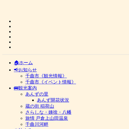
🏠ホーム
📢お知らせ
千曲市《観光情報》
千曲市《イベント情報》
🚌観光案内
あんずの里
あんず開花状況
蔵の街 稲荷山
さらしな・姨捨・八幡
旅情 戸倉上山田温泉
千曲川河畔