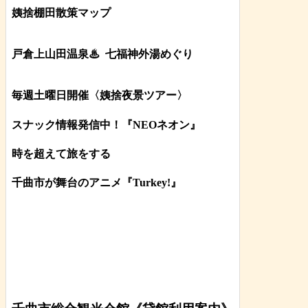
姨捨棚田散策マップ
戸倉上山田温泉♨
七福神外湯めぐり
毎週土曜日開催〈姨捨夜景ツアー
〉
スナック情報発信中！『NEOネオン』
時を超えて旅をする
千曲市が舞台のアニメ『Turkey!』