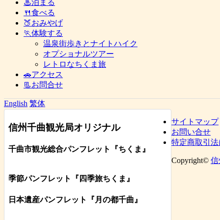
♨泊まる
🍴食べる
🍑おみやげ
🏃体験する
温泉街歩きとナイトハイク
オプショナルツアー
レトロなちくま旅
🚗アクセス
📃お問合せ
English
繁体
サイトマップ
信州千曲観光局オリジナル
お問い合せ
特定商取引法
千曲市観光総合パンフレット
『ちくま
』
Copyright©
信
季節パンフレット『四季旅ちくま』
日本遺産パンフレット
『月の都
千曲
』