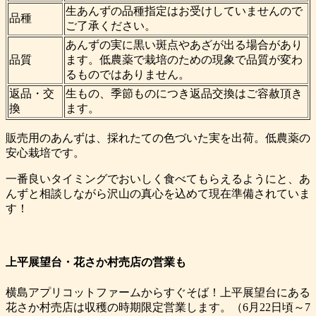
生あんずの品種指定はお受けしていませんので
品種
ご了承ください。
あんずの実に黒い斑点やあざが出る場合があり
品質
ます。低農薬で栽培のための現象で品質が変わ
るものではありません。
返品・交
生もの、季節ものにつき返品交換はご容赦頂き
換
ます。
販売用のあんずは、採れたての色づいた実を出荷。低農薬の
安心栽培です。
一番良いタイミングでおいしく食べてもらえるようにと、あ
んずと相談しながら沢山の真心を込めて現在準備されていま
す！
上平展望台・花さか村売店の営業も
横島アプリコットファームからすぐそば！上平展望台にある
花さか村売店は収穫の時期限定営業します。（6月22日頃～7