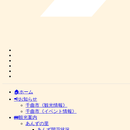
🏠ホーム
📢お知らせ
千曲市《観光情報》
千曲市《イベント情報》
🚌観光案内
あんずの里
あんず開花状況