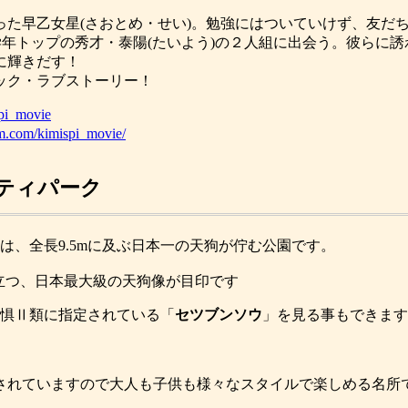
った早乙女星(さおとめ・せい)。勉強にはついていけず、友だ
学年トップの秀才・泰陽(たいよう)の２人組に出会う。彼らに
に輝きだす！
ック・ラブストーリー！
spi_movie
am.com/kimispi_movie/
ティパーク
は、全長9.5mに及ぶ日本一の天狗が佇む公園です。
立つ、日本最大級の天狗像が目印です
危惧Ⅱ類に指定されている「
セツブンソウ
」を見る事もできます
されていますので大人も子供も様々なスタイルで楽しめる名所