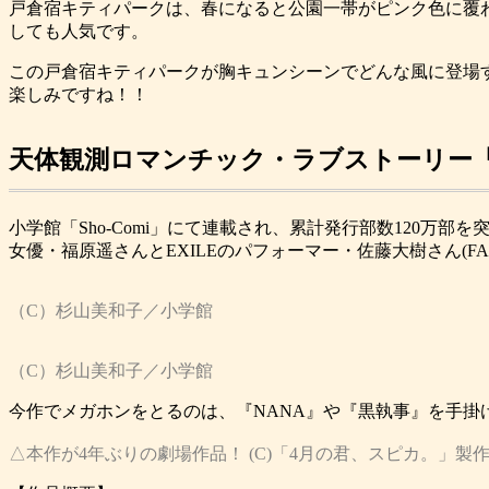
戸倉宿キティパークは、春になると公園一帯がピンク色に覆
しても人気です。
この戸倉宿キティパークが胸キュンシーンでどんな風に登場
楽しみですね！！
天体観測ロマンチック・ラブストーリー「
小学館「Sho-Comi」にて連載され、累計発行部数120万
女優・福原遥さんとEXILEのパフォーマー・佐藤大樹さん(FANTAS
（C）杉山美和子／小学館
（C）杉山美和子／小学館
今作でメガホンをとるのは、『NANA』や『黒執事』を手掛
△本作が4年ぶりの劇場作品！ (C)「4月の君、スピカ。」製