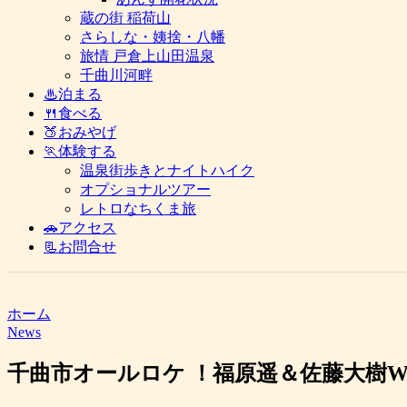
蔵の街 稲荷山
さらしな・姨捨・八幡
旅情 戸倉上山田温泉
千曲川河畔
♨泊まる
🍴食べる
🍑おみやげ
🏃体験する
温泉街歩きとナイトハイク
オプショナルツアー
レトロなちくま旅
🚗アクセス
📃お問合せ
ホーム
News
千曲市オールロケ ！福原遥＆佐藤大樹W