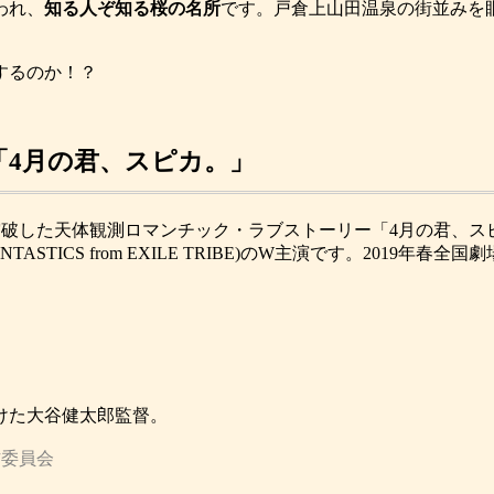
われ、
知る人ぞ知る桜の名所
です。戸倉上山田温泉の街並みを
するのか！？
4月の君、スピカ。」
部を突破した天体観測ロマンチック・ラブストーリー「4月の君、
TICS from EXILE TRIBE)のW主演です。2019年春全国
けた大谷健太郎監督。
作委員会