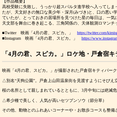
【作品概要】
高校受験に失敗し、うっかり超スパルタ進学校へ入ってしま
たが、天文好きの無口な美少年・深月(みづき)と、口の悪い
ていたが、とっておきの居場所を見つけた星の毎日は、一気
天文部を舞台に巻き起こる、三角関係の、天体観測ロマンチ
■Twitter 映画「4月の君、スピカ。」
https://twitter.com/kimi
■Instagram 映画「4月の君、スピカ。」
https://www.instagr
「4月の君、スピカ。」ロケ地・戸倉宿キ
映画「4月の君、スピカ。」が撮影された戸倉宿キティパーク
△別名“天狗公園”。戸倉上山田温泉街を見渡すようにそびえ
桜の名所として親しまれているとともに、3月中旬には絶滅
△希少種で美しく、人気が高いセツブンソウ（節分草）
その他、動物とのふれあいコーナーや・お散歩コースも整備