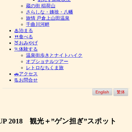
蔵の街 稲荷山
さらしな・姨捨・八幡
旅情 戸倉上山田温泉
千曲川河畔
♨泊まる
🍴食べる
🍑おみやげ
🏃体験する
温泉街歩きとナイトハイク
オプショナルツアー
レトロなちくま旅
🚗アクセス
📃お問合せ
English
繁体
Y CUP 2018 観光＋”ゲン担ぎ”スポット