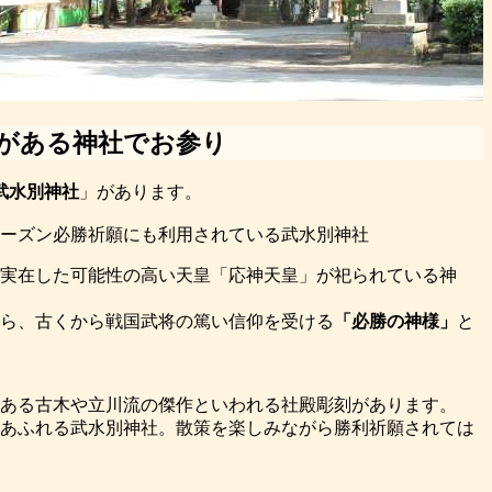
がある神社でお参り
武水別神社
」があります。
ーズン必勝祈願にも利用されている武水別神社
に実在した可能性の高い天皇「応神天皇」が祀られている神
ら、古くから戦国武将の篤い信仰を受ける
「必勝の神様」
と
ある古木や立川流の傑作といわれる社殿彫刻があります。
あふれる武水別神社。散策を楽しみながら勝利祈願されては