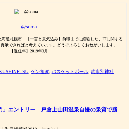
@soma
】北海道札幌市 【一言と意気込み】前職までに経験した、ITに関する
に貢献できればと考えています。どうぞよろしくおねがいします。
【退任年】2019年3月
OKUSHINETSU
,
ゲン担ぎ
,
バスケットボール
,
武水別神社
部門」エントリー 戸倉上山田温泉自慢の泉質で勝