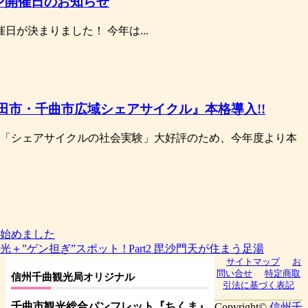
ン開催日のお知らせ
日が決まりました！ 今年は...
】『上田市・千曲市広域シェアサイクル』本格導入!!
、「シェアサイクルの社会実験」大好評のため、今年度より本
始めました
18 観光＋”ゲン担ぎ”スポット ! Part2 毘沙門天が住まう足湯
サイトマップ
お
問い合せ
特定商取
信州千曲観光局オリジナル
引法に基づく表記
千曲市観光総合パンフレット
『ちくま
』
Copyright©
信州千