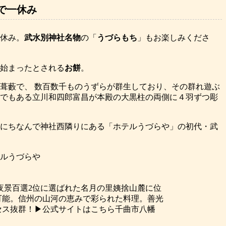
で一休み
休み。
武水別神社名物
の「
うづらもち
」もお楽しみくださ
始まったとされる
お餅
。
葺藪で、 数百数千ものうずらが群生しており、その群れ遊ぶ
でもある立川和四郎富昌が本殿の大黒柱の両側に４羽ずつ彫
にちなんで神社西隣りにある「ホテルうづらや」の初代・武
ルうづらや
夜景百選2位に選ばれた名月の里姨捨山麓に位
可能。信州の山河の恵みで彩られた料理。善光
セス抜群！▶公式サイトはこちら千曲市八幡