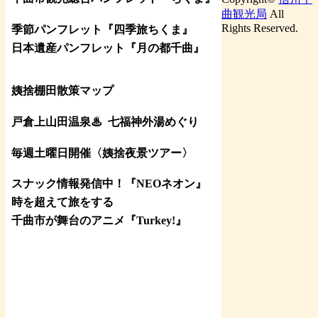
曲観光局
All
Rights Reserved.
季節パンフレット『四季旅ちくま』
日本遺産パンフレット
『月の都
千曲
』
姨捨棚田散策マップ
戸倉上山田温泉♨
七福神外湯めぐり
毎週土曜日開催〈姨捨夜景ツアー
〉
スナック情報発信中！『NEOネオン』
時を超えて旅をする
千曲市が舞台のアニメ『Turkey!』