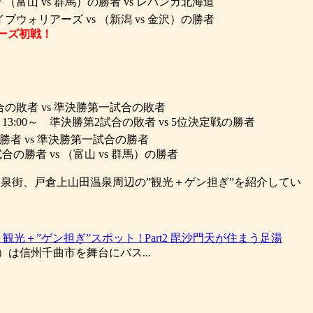
（富山 vs 群馬）の勝者 vs レバンガ北海道
ブウォリアーズ vs （新潟 vs 金沢）の勝者
ーズ初戦！
合の敗者 vs 準決勝第一試合の敗者
13:00～ 準決勝第2試合の敗者 vs 5位決定戦の勝者
勝者 vs 準決勝第一試合の勝者
の勝者 vs （富山 vs 群馬）の勝者
の温泉街、戸倉上山田温泉周辺の”観光＋ゲン担ぎ”を紹介してい
2018 観光＋”ゲン担ぎ”スポット ! Part2 毘沙門天が住まう足湯
日）は信州千曲市を舞台にバス...