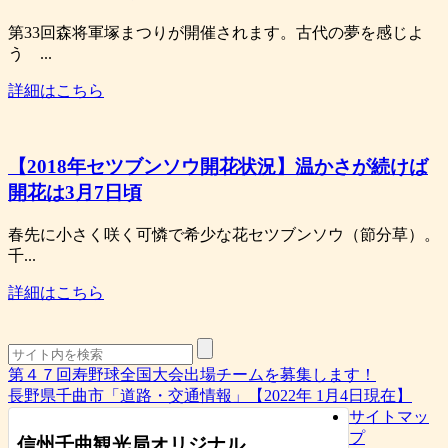
第33回森将軍塚まつりが開催されます。古代の夢を感じよ
う ...
詳細はこちら
【2018年セツブンソウ開花状況】温かさが続けば
開花は3月7日頃
春先に小さく咲く可憐で希少な花セツブンソウ（節分草）。
千...
詳細はこちら
第４７回寿野球全国大会出場チームを募集します！
長野県千曲市「道路・交通情報」【2022年 1月4日現在】
サイトマッ
プ
信州千曲観光局オリジナル