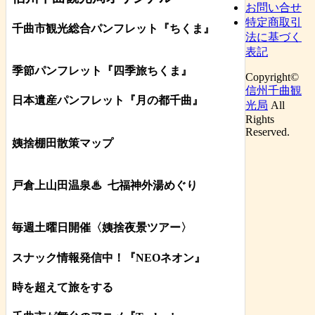
お問い合せ
特定商取引
千曲市観光総合パンフレット
『ちくま
』
法に基づく
表記
季節パンフレット『四季旅ちくま』
Copyright©
信州千曲観
日本遺産パンフレット
『月の都
千曲
』
光局
All
Rights
Reserved.
姨捨棚田散策マップ
戸倉上山田温泉♨
七福神外湯めぐり
毎週土曜日開催〈姨捨夜景ツアー
〉
スナック情報発信中！『NEOネオン』
時を超えて旅をする