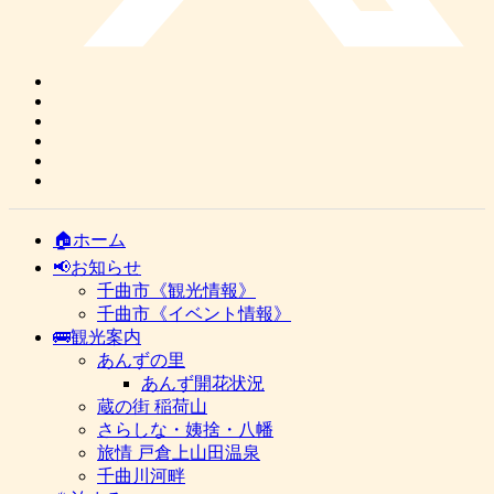
🏠ホーム
📢お知らせ
千曲市《観光情報》
千曲市《イベント情報》
🚌観光案内
あんずの里
あんず開花状況
蔵の街 稲荷山
さらしな・姨捨・八幡
旅情 戸倉上山田温泉
千曲川河畔