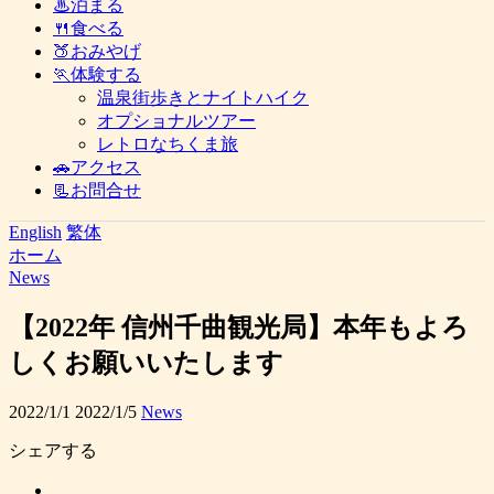
♨泊まる
🍴食べる
🍑おみやげ
🏃体験する
温泉街歩きとナイトハイク
オプショナルツアー
レトロなちくま旅
🚗アクセス
📃お問合せ
English
繁体
ホーム
News
【2022年 信州千曲観光局】本年もよろ
しくお願いいたします
2022/1/1
2022/1/5
News
シェアする