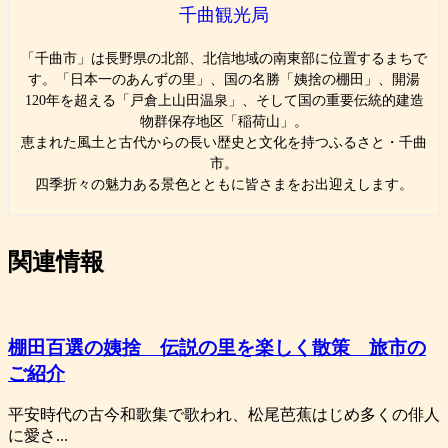
千曲観光局
「千曲市」は長野県の北部、北信地域の南東部に位置するまちで
す。「日本一のあんずの里」、国の名勝「姨捨の棚田」、開湯
120年を超える「戸倉上山田温泉」、そして国の重要伝統的建造
物群保存地区「稲荷山」。
恵まれた風土と古代からの長い歴史と文化を持つふるさと・千曲
市。
四季折々の魅力ある景色とともに皆さまをお出迎えします。
関連情報
棚田百選の姨捨 伝説の里を楽しく散策 旅市の
ご紹介
平安時代の古今和歌集で歌われ、松尾芭蕉はじめ多くの俳人
に愛さ...