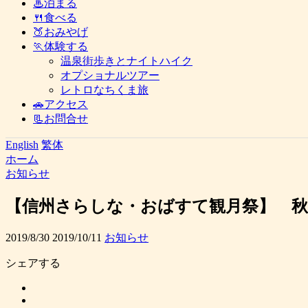
♨泊まる
🍴食べる
🍑おみやげ
🏃体験する
温泉街歩きとナイトハイク
オプショナルツアー
レトロなちくま旅
🚗アクセス
📃お問合せ
English
繁体
ホーム
お知らせ
【信州さらしな・おばすて観月祭】 
2019/8/30
2019/10/11
お知らせ
シェアする