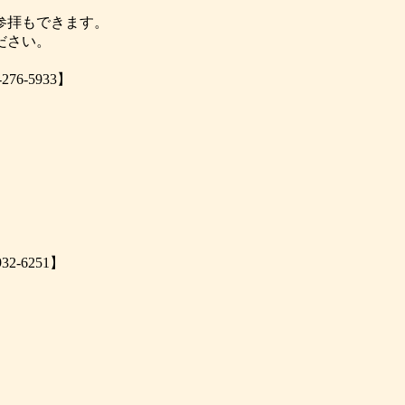
参拝もできます。
ださい。
6-5933】
-6251】