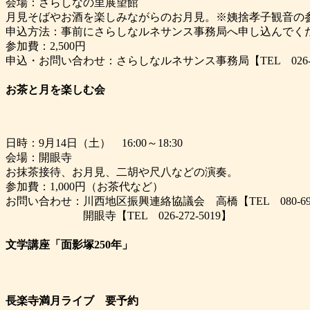
会場：さらしなの里展望館
月見そばやお酒を楽しみながらのお月見。※姨捨孝子観音の
申込方法：事前にさらしなルネサンス事務局へ申し込んでく
参加費：2,500円
申込・お問い合わせ：さらしなルネサンス事務局【TEL 026-27
お茶と月を楽しむ会
日時：9月14日（土） 16:00～18:30
会場：開眼寺
お抹茶接待、お月見、二胡や尺八などの演奏。
参加費：1,000円（お茶代など）
お問い合わせ：川西地区振興連絡協議会 高橋【TEL 080-6932
開眼寺【TEL 026-272-5019】
文学講座「面影塚250年」
長楽寺満月ライブ
要予約