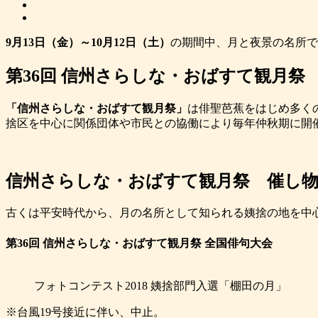
9月13日（金）～10月12日（土）
の期間中、月と夜景の名所で
第36回 信州さらしな・おばすて観月祭
「信州さらしな・おばすて観月祭」
は俳聖芭蕉をはじめ多く
捨区を中心に関係団体や市民との協働により毎年仲秋期に開
信州さらしな・おばすて観月祭 催し
古くは平安時代から、月の名所として知られる姨捨の地を中
第36回 信州さらしな・おばすて観月祭 全国俳句大会
フォトコンテスト2018 姨捨部門入選「棚田の月」
※台風19号接近に伴い、中止。