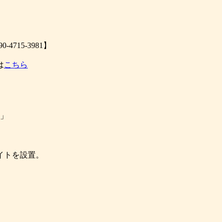
15-3981】
は
こちら
月」
イトを設置。