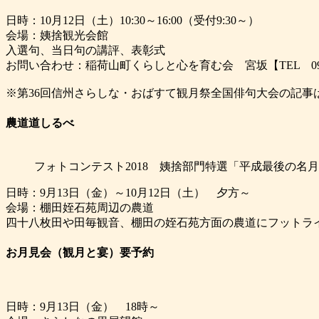
日時：10月12日（土）10:30～16:00（受付9:30～）
会場：姨捨観光会館
入選句、当日句の講評、表彰式
お問い合わせ：稲荷山町くらしと心を育む会 宮坂【TEL 090-47
※第36回信州さらしな・おばすて観月祭全国俳句大会の記事
農道道しるべ
フォトコンテスト2018 姨捨部門特選「平成最後の名
日時：9月13日（金）～10月12日（土） 夕方～
会場：棚田姪石苑周辺の農道
四十八枚田や田毎観音、棚田の姪石苑方面の農道にフットラ
お月見会（観月と宴）
要予約
日時：9月13日（金） 18時～