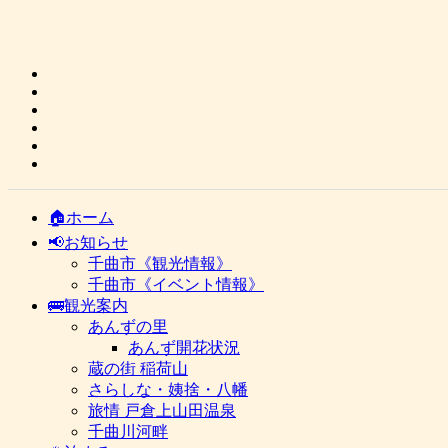
🏠ホーム
📢お知らせ
千曲市《観光情報》
千曲市《イベント情報》
🚌観光案内
あんずの里
あんず開花状況
蔵の街 稲荷山
さらしな・姨捨・八幡
旅情 戸倉上山田温泉
千曲川河畔