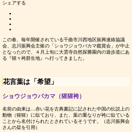
シェアする
この春、毎年開催されている千曲市川西地区振興連絡協議
会、志川振興会主催の「ショウジョウバカマ鑑賞会」が中止
となったので、４月上旬に大雲寺自然探勝園内の遊歩道にあ
る『猩々袴群生地』へ行ってきました。
花言葉は「
希望
」
ショウジョウバカマ（猩猩袴）
名前の由来は…赤い花を古典書記に記された中国の伝説上の
動物（猩猩）に似ており、また、葉の重なりが袴に似ている
ことから名付けられたとされているそうです。（志川振興会
さんの栞を引用）