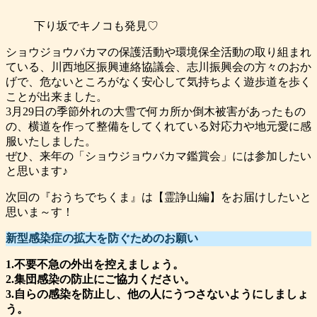
下り坂でキノコも発見♡
ショウジョウバカマの保護活動や環境保全活動の取り組まれ
ている、川西地区振興連絡協議会、志川振興会の方々のおか
げで、危ないところがなく安心して気持ちよく遊歩道を歩く
ことが出来ました。
3月29日の季節外れの大雪で何カ所か倒木被害があったもの
の、横道を作って整備をしてくれている対応力や地元愛に感
服いたしました。
ぜひ、来年の「ショウジョウバカマ鑑賞会」には参加したい
と思います♪
次回の『おうちでちくま』は【霊諍山編】をお届けしたいと
思いま～す！
新型感染症の拡大を防ぐためのお願い
1.不要不急の外出を控えましょう。
2.集団感染の防止にご協力ください。
3.自らの感染を防止し、他の人にうつさないようにしましょ
う。