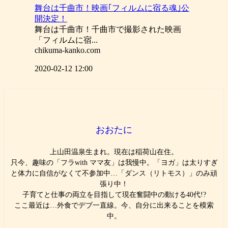
舞台は千曲市！映画｢フィルムに宿る魂｣公
開決定！
舞台は千曲市！千曲市で撮影された映画
「フィルムに宿...
chikuma-kanko.com
2020-02-12 12:00
おおたに
上山田温泉生まれ。現在は稲荷山在住。
只今、趣味の「フラwith ママ友」は我慢中。「ヨガ」は太りすぎ
と体力に自信がなくて不参加中…「ダンス（リトモス）」のみ頑
張り中！
子育てと仕事の両立を目指して現在奮闘中の動ける40代!?
ここ最近は…外食でデブ一直線。今、自分に出来ることを模索
中。