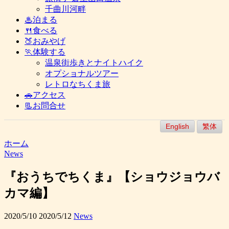
千曲川河畔
♨泊まる
🍴食べる
🍑おみやげ
🏃体験する
温泉街歩きとナイトハイク
オプショナルツアー
レトロなちくま旅
🚗アクセス
📃お問合せ
English
繁体
ホーム
News
『おうちでちくま』【ショウジョウバ
カマ編】
2020/5/10
2020/5/12
News