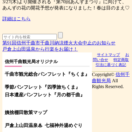
3/27(木)より開催される『第70回あんずまつり』に向けて、
あんずの花の開花予想が発表になりました！春は目のまえ♡
詳細はこちら
第91回信州千曲市千曲川納涼煙火大会中止のお知らせ
戸倉上山田温泉から行楽をお届け！
サイトマップ
お
問い合せ
特定商取
信州千曲観光局オリジナル
引法に基づく表記
千曲市観光総合パンフレット
『ちくま
』
Copyright©
信州千
曲観光局
All
Rights Reserved.
季節パンフレット『四季旅ちくま』
日本遺産パンフレット
『月の都
千曲
』
姨捨棚田散策マップ
戸倉上山田温泉♨
七福神外湯めぐり