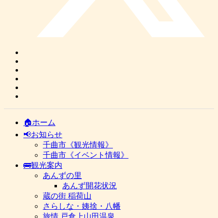
🏠ホーム
📢お知らせ
千曲市《観光情報》
千曲市《イベント情報》
🚌観光案内
あんずの里
あんず開花状況
蔵の街 稲荷山
さらしな・姨捨・八幡
旅情 戸倉上山田温泉