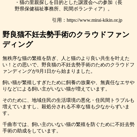
・猫の里親探しを目的とした譲渡会への参加（長
野県保健福祉事務所、民間ボランティア）。
引用：https://www.mirai-kikin.or.jp
野良猫不妊去勢手術のクラウドファン
ディング
無秩序な猫の繁殖を防ぎ、人と猫のより良い共生を叶えた
い！との思いで、野良猫の不妊去勢手術のためのクラウドフ
ァンディングが9月1日から始まりました。
飼い猫が繁殖しすぎたために飼養の放棄や、無責任なエサや
りなどによる飼い主がいない猫が増えています。
そのために、地域住民の生活環境の悪化・住民間トラブルも
増えていますし、殺処分される不幸な猫も少なからずいま
す。
千曲市では、飼い主のいない猫の繁殖を防ぐために不妊去勢
手術の助成をしています。