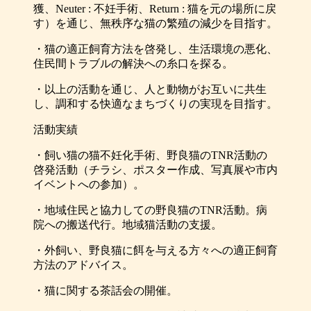
獲、Neuter : 不妊手術、Return : 猫を元の場所に戻
す）を通じ、無秩序な猫の繁殖の減少を目指す。
・猫の適正飼育方法を啓発し、生活環境の悪化、
住民間トラブルの解決への糸口を探る。
・以上の活動を通じ、人と動物がお互いに共生
し、調和する快適なまちづくりの実現を目指す。
活動実績
・飼い猫の猫不妊化手術、野良猫のTNR活動の
啓発活動（チラシ、ポスター作成、写真展や市内
イベントへの参加）。
・地域住民と協力しての野良猫のTNR活動。病
院への搬送代行。地域猫活動の支援。
・外飼い、野良猫に餌を与える方々への適正飼育
方法のアドバイス。
・猫に関する茶話会の開催。