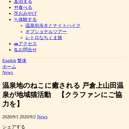
♨泊まる
🍴食べる
🍑おみやげ
🏃体験する
温泉街歩きとナイトハイク
オプショナルツアー
レトロなちくま旅
🚗アクセス
📃お問合せ
English
繁体
ホーム
News
温泉地のねこに癒される 戸倉上山田温
泉が地域猫活動 【クラファンにご協
力を】
2020/9/1
2020/9/2
News
シェアする