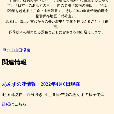
「千曲市」は長野県の北部、北信地域の南東部に位置するまちで
す。「日本一のあんずの里」、国の名勝「姨捨の棚田」、開湯
120年を超える「戸倉上山田温泉」、そして国の重要伝統的建造
物群保存地区「稲荷山」。
恵まれた風土と古代からの長い歴史と文化を持つふるさと・千曲
市。
四季折々の魅力ある景色とともに皆さまをお出迎えします。
戸倉上山田温泉
関連情報
あんずの花情報 2022年4月6日現在
4月6日現在 ５分咲き ４月６日午後のあんずの様子で...
詳細はこちら