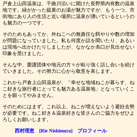
戸倉上山田温泉は、千曲川沿いに開けた長野県内有数の温泉
地です。緑がかった硫黄のお湯が魅力ですが、もう一つ、市
街地にあり人の生活と近い場所に温泉が湧いているというの
も魅力の一つです。
そのためもあってか、外ねこへの無責任な餌やりや数の増加
が問題になっていました。私も何度か話を聞いたり、あるい
は現地へ出かけたりしましたが、なかなか糸口が見出せない
印象を受けました。
そんな中、愛護団体や地元の方々が粘り強く話し合いを続け
ていきました。その努力に心から敬意を表します。
これから戸倉上山田温泉が、「幸せな地域ねこが暮らす、ね
こ好きな旅行者にとっても魅力ある温泉地」となっていくこ
とを願ってやみません。
そのためにはまず、これ以上、ねこが増えないよう避妊去勢
が必要です。ねこ好き＆温泉好きな皆さんのご協力をぜひよ
ろしくお願いします。
西村理恵 [Rie Nishimura] プロフィール