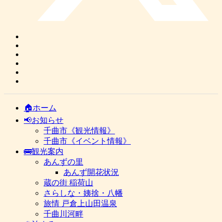
🏠ホーム
📢お知らせ
千曲市《観光情報》
千曲市《イベント情報》
🚌観光案内
あんずの里
あんず開花状況
蔵の街 稲荷山
さらしな・姨捨・八幡
旅情 戸倉上山田温泉
千曲川河畔