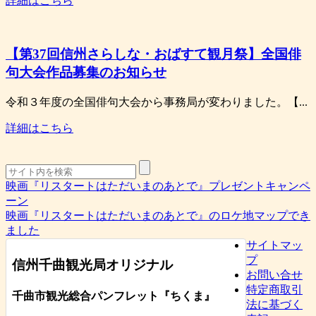
詳細はこちら
【第37回信州さらしな・おばすて観月祭】全国俳
句大会作品募集のお知らせ
令和３年度の全国俳句大会から事務局が変わりました。【...
詳細はこちら
映画『リスタートはただいまのあとで』プレゼントキャンペ
ーン
映画『リスタートはただいまのあとで』のロケ地マップでき
ました
サイトマッ
プ
信州千曲観光局オリジナル
お問い合せ
特定商取引
千曲市観光総合パンフレット
『ちくま
』
法に基づく