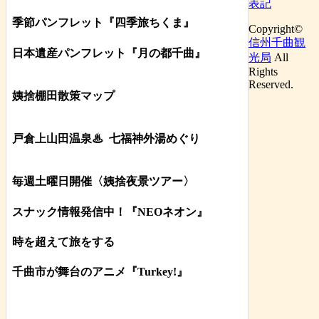
表記
季節パンフレット『四季旅ちくま』
Copyright©
信州千曲観
日本遺産パンフレット
『月の都
千曲
』
光局
All
Rights
Reserved.
姨捨棚田散策マップ
戸倉上山田温泉♨
七福神外湯めぐり
毎週土曜日開催〈姨捨夜景ツアー
〉
スナック情報発信中！『NEOネオン』
時を超えて旅をする
千曲市が舞台のアニメ『Turkey!』