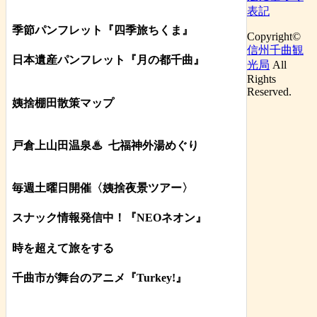
表記
季節パンフレット『四季旅ちくま』
Copyright©
信州千曲観
日本遺産パンフレット
『月の都
千曲
』
光局
All
Rights
Reserved.
姨捨棚田散策マップ
戸倉上山田温泉♨
七福神外湯めぐり
毎週土曜日開催〈姨捨夜景ツアー
〉
スナック情報発信中！『NEOネオン』
時を超えて旅をする
千曲市が舞台のアニメ『Turkey!』