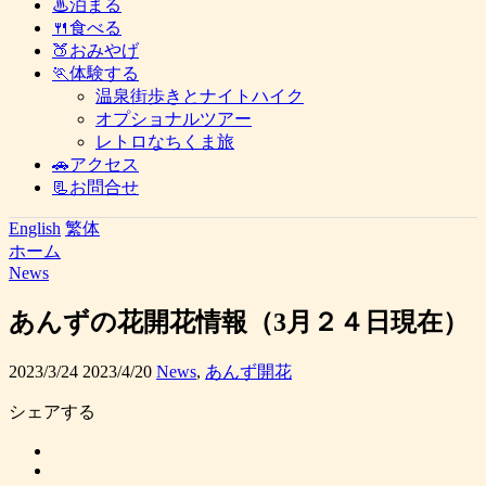
♨泊まる
🍴食べる
🍑おみやげ
🏃体験する
温泉街歩きとナイトハイク
オプショナルツアー
レトロなちくま旅
🚗アクセス
📃お問合せ
English
繁体
ホーム
News
あんずの花開花情報（3月２４日現在）
2023/3/24
2023/4/20
News
,
あんず開花
シェアする