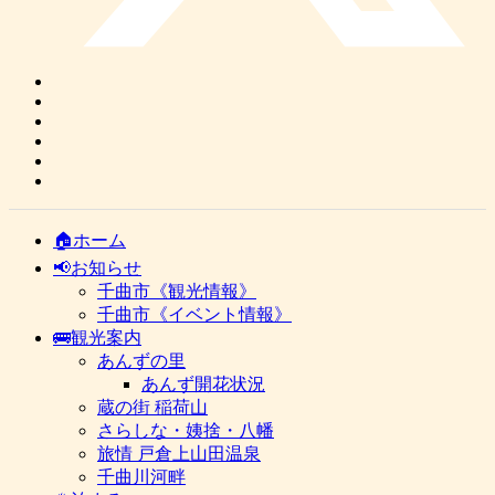
🏠ホーム
📢お知らせ
千曲市《観光情報》
千曲市《イベント情報》
🚌観光案内
あんずの里
あんず開花状況
蔵の街 稲荷山
さらしな・姨捨・八幡
旅情 戸倉上山田温泉
千曲川河畔