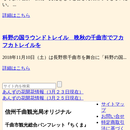
い。 ...
詳細はこちら
科野の国ラウンドトレイル 晩秋の千曲市でフカ
フカトレイルを
2018年11月10日（土）は長野県千曲市を舞台に「科野の国...
詳細はこちら
あんずの花開花情報（3月２３日現在）
あんずの花開花情報（3月２５日現在）
サイトマッ
プ
信州千曲観光局オリジナル
お問い合せ
特定商取引
千曲市観光総合パンフレット
『ちくま
』
法に基づく