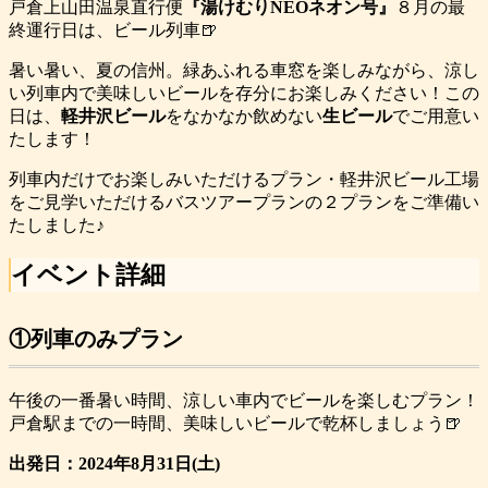
戸倉上山田温泉直行便
『湯けむりNEOネオン号』
８月の最
終運行日は、ビール列車🍺
暑い暑い、夏の信州。緑あふれる車窓を楽しみながら、涼し
い列車内で美味しいビールを存分にお楽しみください！この
日は、
軽井沢ビール
をなかなか飲めない
生ビール
でご用意い
たします！
列車内だけでお楽しみいただけるプラン・軽井沢ビール工場
をご見学いただけるバスツアープランの２プランをご準備い
たしました♪
イベント詳細
①列車のみプラン
午後の一番暑い時間、涼しい車内でビールを楽しむプラン！
戸倉駅までの一時間、美味しいビールで乾杯しましょう🍺
出発日：2024年8月31日(土)