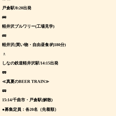
戸倉駅/8:20出発
🚌
軽井沢ブルワリー(工場見学)
🚌
軽井沢(買い物・自由昼食/約180分)
🚶
しなの鉄道軽井沢駅/14:15出発
🚃
≪真夏のBEER TRAIN≫
🚃
15:14/千曲市・戸倉駅(解散)
●募集定員：各20名（先着順）