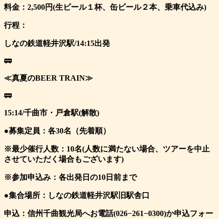
料金：2,500円(生ビール１杯、缶ビール２本、乗車代込み)
行程：
しなの鉄道軽井沢駅/14:15出発
🚃
≪真夏のBEER TRAIN≫
🚃
15:14/千曲市・戸倉駅(解散)
●募集定員：各30名（先着順）
※最少催行人数：10名(人数に満たない場合、ツアーを中止
させていただく場合もございます)
※参加申込み：各出発日の10日前まで
●集合場所：しなの鉄道軽井沢駅旧駅舎口
申込：信州千曲観光局へお電話(026−261−0300)か申込フォー