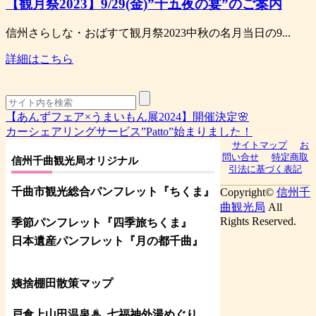
【観月祭2023】9/29(金)”十五夜の宴”のご案内
信州さらしな・おばすて観月祭2023中秋の名月当日の9...
詳細はこちら
【あんずフェア×うまいもん展2024】開催決定🌸
カーシェアリングサービス”Patto”始まりました！
サイトマップ
お
問い合せ
特定商取
信州千曲観光局オリジナル
引法に基づく表記
千曲市観光総合パンフレット
『ちくま
』
Copyright©
信州千
曲観光局
All
Rights Reserved.
季節パンフレット『四季旅ちくま』
日本遺産パンフレット
『月の都
千曲
』
姨捨棚田散策マップ
戸倉上山田温泉♨
七福神外湯めぐり