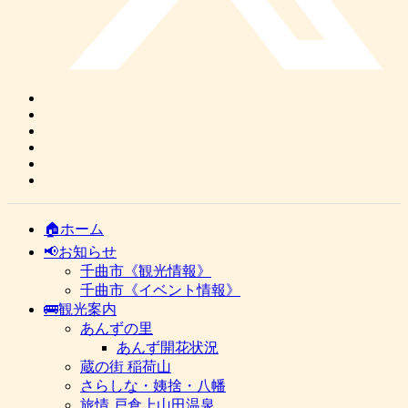
🏠ホーム
📢お知らせ
千曲市《観光情報》
千曲市《イベント情報》
🚌観光案内
あんずの里
あんず開花状況
蔵の街 稲荷山
さらしな・姨捨・八幡
旅情 戸倉上山田温泉