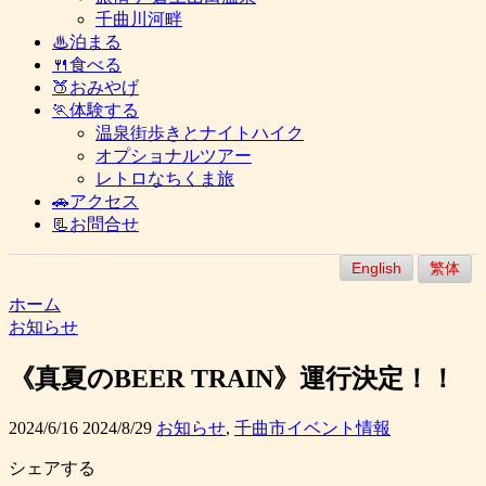
千曲川河畔
♨泊まる
🍴食べる
🍑おみやげ
🏃体験する
温泉街歩きとナイトハイク
オプショナルツアー
レトロなちくま旅
🚗アクセス
📃お問合せ
English
繁体
ホーム
お知らせ
《真夏のBEER TRAIN》運行決定！！
2024/6/16
2024/8/29
お知らせ
,
千曲市イベント情報
シェアする