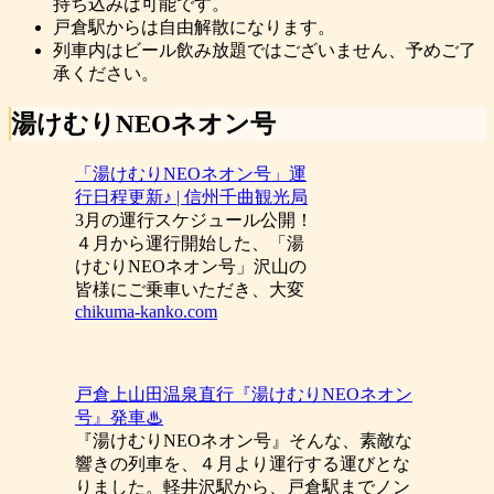
持ち込みは可能です。
戸倉駅からは自由解散になります。
列車内はビール飲み放題ではございません、予めご了
承ください。
湯けむりNEOネオン号
「湯けむりNEOネオン号」運
行日程更新♪ | 信州千曲観光局
3月の運行スケジュール公開！
４月から運行開始した、「湯
けむりNEOネオン号」沢山の
皆様にご乗車いただき、大変
chikuma-kanko.com
戸倉上山田温泉直行『湯けむりNEOネオン
号』発車♨
『湯けむりNEOネオン号』そんな、素敵な
響きの列車を、４月より運行する運びとな
りました。軽井沢駅から、戸倉駅までノン