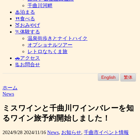
千曲川河畔
♨泊まる
🍴食べる
🍑おみやげ
🏃体験する
温泉街歩きとナイトハイク
オプショナルツアー
レトロなちくま旅
🚗アクセス
📃お問合せ
English
繁体
ホーム
News
ミスワインと千曲川ワインバレーを知
るワイン旅予約開始しました！
2024/9/28
2024/11/16
News
,
お知らせ
,
千曲市イベント情報