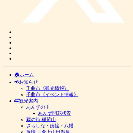
🏠ホーム
📢お知らせ
千曲市《観光情報》
千曲市《イベント情報》
🚌観光案内
あんずの里
あんず開花状況
蔵の街 稲荷山
さらしな・姨捨・八幡
旅情 戸倉上山田温泉