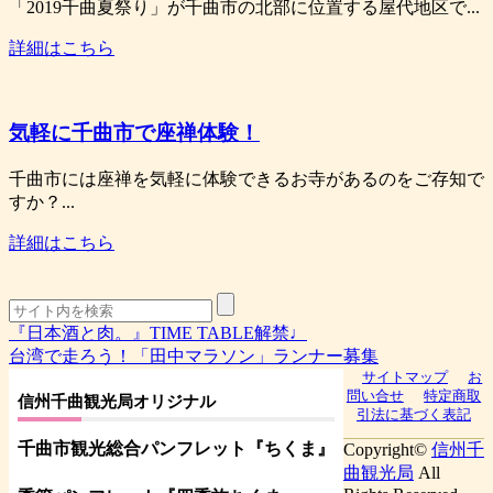
「2019千曲夏祭り」が千曲市の北部に位置する屋代地区で...
詳細はこちら
気軽に千曲市で座禅体験！
千曲市には座禅を気軽に体験できるお寺があるのをご存知で
すか？...
詳細はこちら
『日本酒と肉。』TIME TABLE解禁♩
台湾で走ろう！「田中マラソン」ランナー募集
サイトマップ
お
問い合せ
特定商取
信州千曲観光局オリジナル
引法に基づく表記
千曲市観光総合パンフレット
『ちくま
』
Copyright©
信州千
曲観光局
All