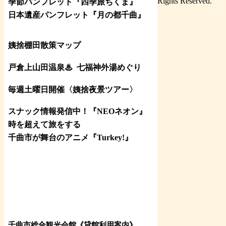
Rights Reserved.
季節パンフレット『四季旅ちくま』
日本遺産パンフレット
『月の都
千曲
』
姨捨棚田散策マップ
戸倉上山田温泉♨
七福神外湯めぐり
毎週土曜日開催〈姨捨夜景ツアー
〉
スナック情報発信中！『NEOネオン』
時を超えて旅をする
千曲市が舞台のアニメ『Turkey!』
千曲市総合観光会館《貸館利用案内》