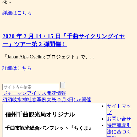
花...
詳細はこちら
2020 年 2 月 14・15 日「千曲サイクリングイヤ
ー」ツアー第 2 弾開催！
「Japan Alps Cycling プロジェクト」で、...
詳細はこちら
ジャーマンアイリス開花情報
須須岐水神社春季例大祭 (5月3日) が開催
サイトマッ
プ
信州千曲観光局オリジナル
お問い合せ
特定商取引
千曲市観光総合パンフレット
『ちくま
』
法に基づく