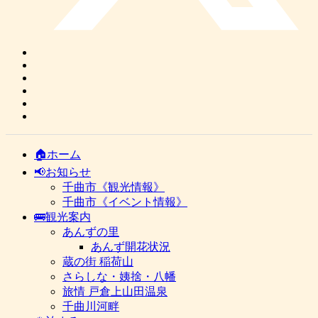
🏠ホーム
📢お知らせ
千曲市《観光情報》
千曲市《イベント情報》
🚌観光案内
あんずの里
あんず開花状況
蔵の街 稲荷山
さらしな・姨捨・八幡
旅情 戸倉上山田温泉
千曲川河畔