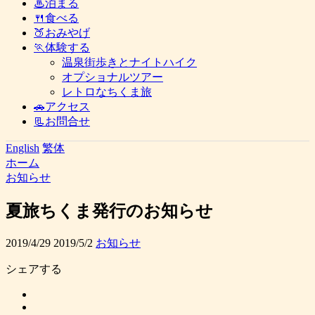
♨泊まる
🍴食べる
🍑おみやげ
🏃体験する
温泉街歩きとナイトハイク
オプショナルツアー
レトロなちくま旅
🚗アクセス
📃お問合せ
English
繁体
ホーム
お知らせ
夏旅ちくま発行のお知らせ
2019/4/29
2019/5/2
お知らせ
シェアする