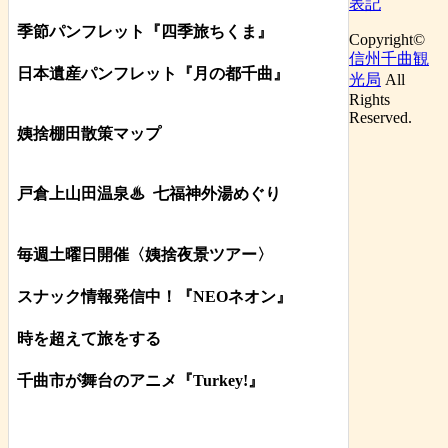
表記
季節パンフレット『四季旅ちくま』
Copyright©
信州千曲観
日本遺産パンフレット
『月の都
千曲
』
光局
All
Rights
Reserved.
姨捨棚田散策マップ
戸倉上山田温泉♨
七福神外湯めぐり
毎週土曜日開催〈姨捨夜景ツアー
〉
スナック情報発信中！『NEOネオン』
時を超えて旅をする
千曲市が舞台のアニメ『Turkey!』