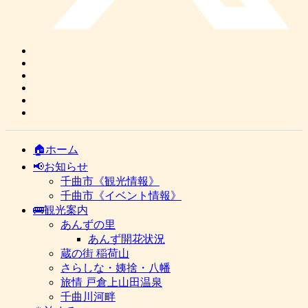
🏠ホーム
📢お知らせ
千曲市《観光情報》
千曲市《イベント情報》
🚌観光案内
あんずの里
あんず開花状況
蔵の街 稲荷山
さらしな・姨捨・八幡
旅情 戸倉上山田温泉
千曲川河畔