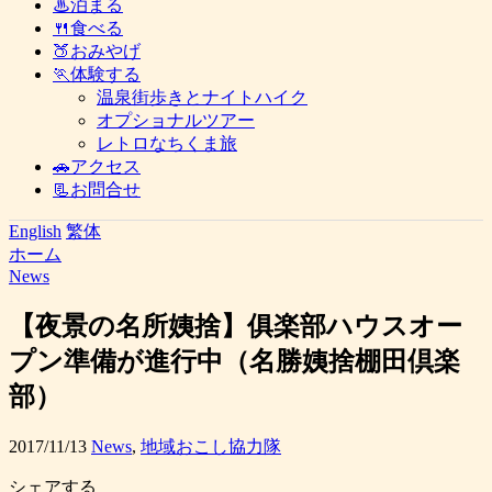
♨泊まる
🍴食べる
🍑おみやげ
🏃体験する
温泉街歩きとナイトハイク
オプショナルツアー
レトロなちくま旅
🚗アクセス
📃お問合せ
English
繁体
ホーム
News
【夜景の名所姨捨】俱楽部ハウスオー
プン準備が進行中（名勝姨捨棚田倶楽
部）
2017/11/13
News
,
地域おこし協力隊
シェアする