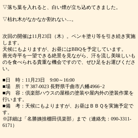
▽落ち葉を入れると、白い煙が立ち込めてきました。
▽枯れ木がなかなか割れない…。
次回の開催は11月23日（木）。ペンキ塗り等を引き続き実施
します。
天候にもよりますが、お昼にはBBQを予定しています。
善光寺平を一望できる絶景を見ながら、汗を流し美味しいも
のを食べられる貴重な機会ですので、ぜひ足をお運びくださ
い。
■日 時：11月23日 9:00～16:00
■場 所：〒387-0023 長野県千曲市八幡4966−2
■内 容：倶楽部ハウスの屋根の塗装や屋内外の塗装作業を
行います。
■備 考：天候にもよりますが、お昼はＢＢＱを実施予定で
す。
※詳細は「名勝姨捨棚田倶楽部」まで（連絡先：090-3311-
6171）