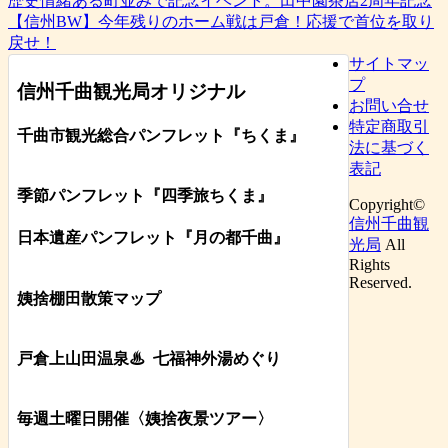
歴史情緒ある町並みで記念イベント。田中園茶店2周年記念
【信州BW】今年残りのホーム戦は戸倉！応援で首位を取り
戻せ！
サイトマッ
プ
信州千曲観光局オリジナル
お問い合せ
特定商取引
千曲市観光総合パンフレット
『ちくま
』
法に基づく
表記
季節パンフレット『四季旅ちくま』
Copyright©
信州千曲観
日本遺産パンフレット
『月の都
千曲
』
光局
All
Rights
Reserved.
姨捨棚田散策マップ
戸倉上山田温泉♨
七福神外湯めぐり
毎週土曜日開催〈姨捨夜景ツアー
〉