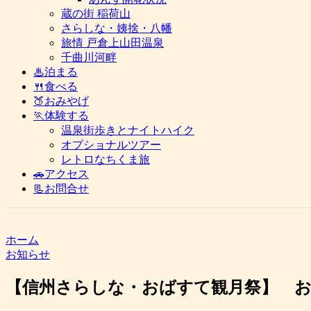
蔵の街 稲荷山
さらしな・姨捨・八幡
旅情 戸倉上山田温泉
千曲川河畔
♨泊まる
🍴食べる
🍑おみやげ
🏃体験する
温泉街歩きとナイトハイク
オプショナルツアー
レトロなちくま旅
🚗アクセス
📃お問合せ
ホーム
お知らせ
【信州さらしな・おばすて観月祭】 