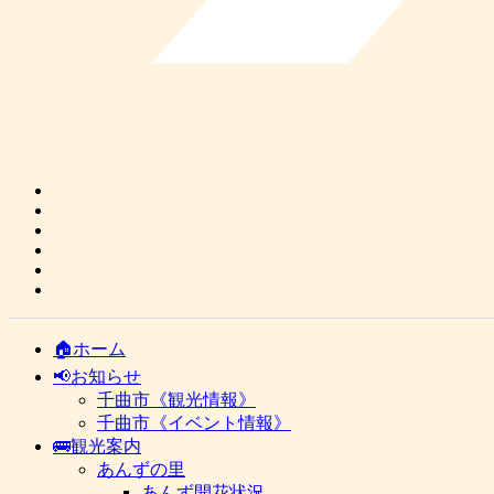
🏠ホーム
📢お知らせ
千曲市《観光情報》
千曲市《イベント情報》
🚌観光案内
あんずの里
あんず開花状況