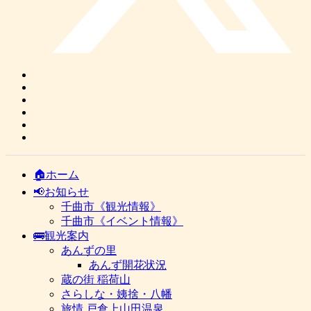
🏠ホーム
📢お知らせ
千曲市《観光情報》
千曲市《イベント情報》
🚌観光案内
あんずの里
あんず開花状況
蔵の街 稲荷山
さらしな・姨捨・八幡
旅情 戸倉上山田温泉