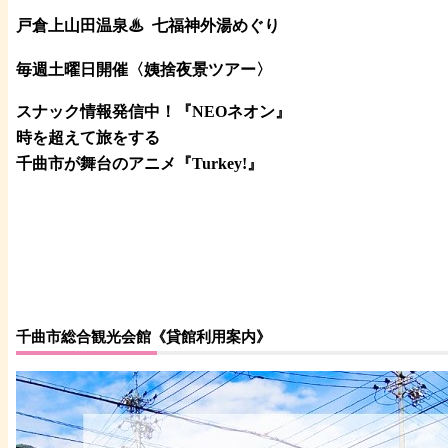
戸倉上山田温泉♨
七福神外湯めぐり
毎週土曜日開催〈姨捨夜景ツアー
〉
スナック情報発信中！『NEOネオン』
時を超えて旅をする
千曲市が舞台のアニメ『Turkey!』
千曲市総合観光会館《貸館利用案内》