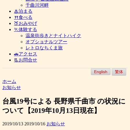
千曲川河畔
♨泊まる
🍴食べる
🍑おみやげ
🏃体験する
温泉街歩きとナイトハイク
オプショナルツアー
レトロなちくま旅
🚗アクセス
📃お問合せ
English
繁体
ホーム
お知らせ
台風19号による 長野県千曲市 の状況に
ついて【2019年10月13日現在】
2019/10/13
2019/10/16
お知らせ