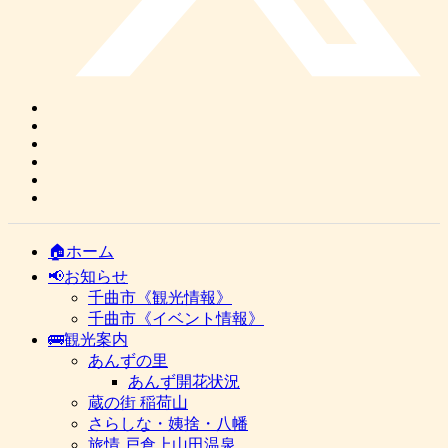
🏠ホーム
📢お知らせ
千曲市《観光情報》
千曲市《イベント情報》
🚌観光案内
あんずの里
あんず開花状況
蔵の街 稲荷山
さらしな・姨捨・八幡
旅情 戸倉上山田温泉