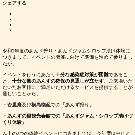
シェアする
令和2年度のあんず狩り・あんずジャムシロップ漬け体験に
つきまして、イベントの開催に向けて準備を進めて参りまし
たが、
イベントを行うにあたり
十分な感染症対策が困難
であるこ
と、
十分な量のあんずの確保の見通しが立たず
、ご来場いた
だいたお客様にご満足いただけるサービスを提供することが
難しいことから、
・杏里庵
及び
横島物産
での
「あんず狩り」
・あんずの里観光会館での「あんずジャム・シロップ漬けづ
くり体験」
以上の2つの体験イベントにつきましては、今年度は中止と