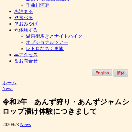
千曲川河畔
♨泊まる
🍴食べる
🍑おみやげ
🏃体験する
温泉街歩きとナイトハイク
オプショナルツアー
レトロなちくま旅
🚗アクセス
📃お問合せ
English
繁体
ホーム
News
令和2年 あんず狩り・あんずジャムシ
ロップ漬け体験につきまして
2020/6/3
News