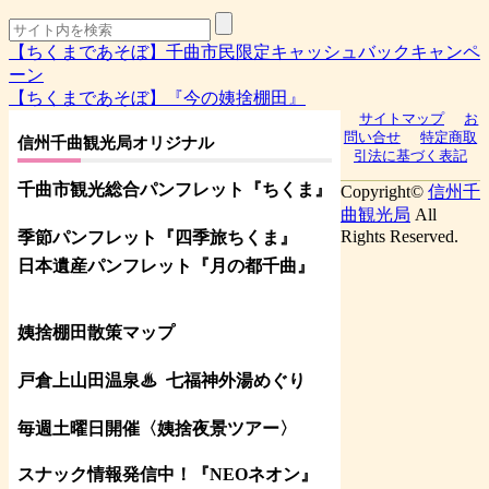
【ちくまであそぼ】千曲市民限定キャッシュバックキャンペ
ーン
【ちくまであそぼ】『今の姨捨棚田』
サイトマップ
お
問い合せ
特定商取
信州千曲観光局オリジナル
引法に基づく表記
千曲市観光総合パンフレット
『ちくま
』
Copyright©
信州千
曲観光局
All
Rights Reserved.
季節パンフレット『四季旅ちくま』
日本遺産パンフレット
『月の都
千曲
』
姨捨棚田散策マップ
戸倉上山田温泉♨
七福神外湯めぐり
毎週土曜日開催〈姨捨夜景ツアー
〉
スナック情報発信中！『NEOネオン』