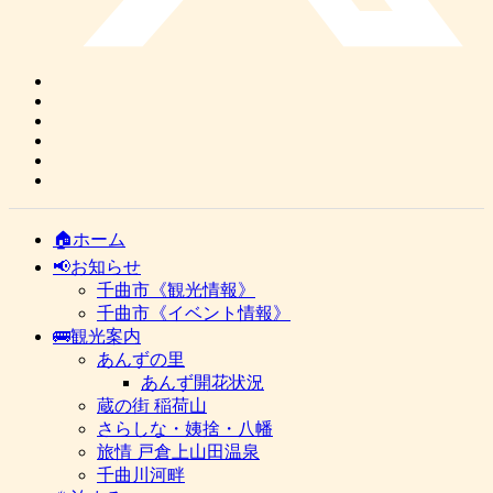
🏠ホーム
📢お知らせ
千曲市《観光情報》
千曲市《イベント情報》
🚌観光案内
あんずの里
あんず開花状況
蔵の街 稲荷山
さらしな・姨捨・八幡
旅情 戸倉上山田温泉
千曲川河畔