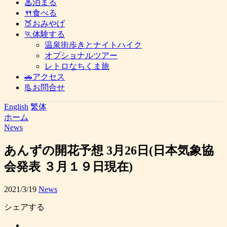
♨泊まる
🍴食べる
🍑おみやげ
🏃体験する
温泉街歩きとナイトハイク
オプショナルツアー
レトロなちくま旅
🚗アクセス
📃お問合せ
English
繁体
ホーム
News
あんずの開花予想 3月26日(日本気象協
会発表 ３月１９日現在)
2021/3/19
News
シェアする