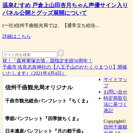
温泉むすめ 戸倉上山田杏月ちゃん声優サイン入り
パネル公開とグッズ展開について
(一社)信州千曲観光局では、【通常立ち絵缶...
詳細はこちら
祝！「森将軍塚古墳」国指定史跡50周年！
千曲市 佐良志奈神社の【八王子山のかたくりまつり】開催
いたします♪（2021年4月4日）
サイトマッ
プ
信州千曲観光局オリジナル
お問い合せ
特定商取引
千曲市観光総合パンフレット
『ちくま
』
法に基づく
表記
季節パンフレット『四季旅ちくま』
Copyright©
信州千曲観
日本遺産パンフレット
『月の都
千曲
』