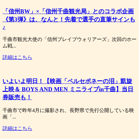
「信州BW」×「信州千曲観光局」とのコラボ企画
《第3弾》は、なんと！先着で選手の直筆サインも
♪
千曲市観光大使の「信州ブレイブウォリアーズ」次回のホー
ム戦...
詳細はこちら
いよいよ明日！【映画「ペルセポネーの泪」凱旋
上映＆ BOYS AND MEN ミニライブin千曲】当日
券販売も！
千曲市で昨年4月に撮影され、長野県で先行公開している映
画「...
詳細はこちら