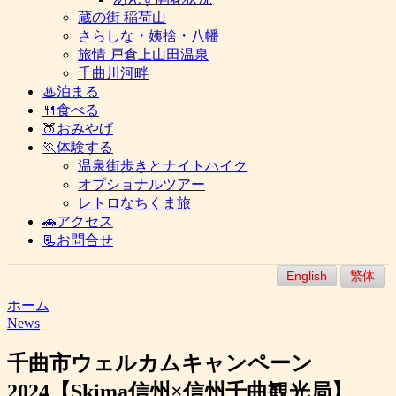
蔵の街 稲荷山
さらしな・姨捨・八幡
旅情 戸倉上山田温泉
千曲川河畔
♨泊まる
🍴食べる
🍑おみやげ
🏃体験する
温泉街歩きとナイトハイク
オプショナルツアー
レトロなちくま旅
🚗アクセス
📃お問合せ
English
繁体
ホーム
News
千曲市ウェルカムキャンペーン
2024【Skima信州×信州千曲観光局】