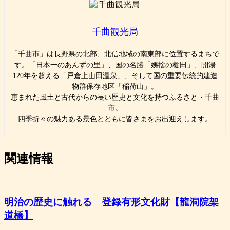
千曲観光局
「千曲市」は長野県の北部、北信地域の南東部に位置するまちで
す。「日本一のあんずの里」、国の名勝「姨捨の棚田」、開湯
120年を超える「戸倉上山田温泉」、そして国の重要伝統的建造
物群保存地区「稲荷山」。
恵まれた風土と古代からの長い歴史と文化を持つふるさと・千曲
市。
四季折々の魅力ある景色とともに皆さまをお出迎えします。
関連情報
明治の歴史に触れる 登録有形文化財【龍洞院架
道橋】