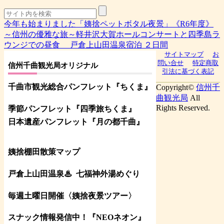
今年も始まりました「姨捨ペットボタル夜景」《R6年度》
～信州の優雅な旅～軽井沢大賀ホールコンサートと四季島ラ
ウンジでの昼食 戸倉上山田温泉宿泊 ２日間
サイトマップ
お
問い合せ
特定商取
信州千曲観光局オリジナル
引法に基づく表記
千曲市観光総合パンフレット
『ちくま
』
Copyright©
信州千
曲観光局
All
Rights Reserved.
季節パンフレット『四季旅ちくま』
日本遺産パンフレット
『月の都
千曲
』
姨捨棚田散策マップ
戸倉上山田温泉♨
七福神外湯めぐり
毎週土曜日開催〈姨捨夜景ツアー
〉
スナック情報発信中！『NEOネオン』