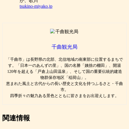
が、歌川
tsukino-miyako.jp
千曲観光局
「千曲市」は長野県の北部、北信地域の南東部に位置するまちで
す。「日本一のあんずの里」、国の名勝「姨捨の棚田」、開湯
120年を超える「戸倉上山田温泉」、そして国の重要伝統的建造
物群保存地区「稲荷山」。
恵まれた風土と古代からの長い歴史と文化を持つふるさと・千曲
市。
四季折々の魅力ある景色とともに皆さまをお出迎えします。
関連情報