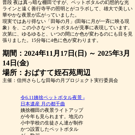
普段 夜は真っ暗な棚田ですが、ペットボタルの幻想的な光
ラインと遠く善行寺平の照明とがコラボして、雄大で美しい
華やかな夜景が広がっていました。
現実ではあり得ない「田毎の月」(田毎に月が一斉に映る現
象）を、この小さなペットボタルが見事に表現しています。
次第に、ゆるゆると、いつの間にか色が変わるのにも目を見
張りました。15分毎に4色に色が変わります。
期間：2024年11月17日(日) ～ 2025年3月
14日(金)
場所：おばすて姪石苑周辺
主催：信州さらしな田毎の月プロジェクト実行委員会
令6.11姨捨ペットボタル夜景 -
日本遺産 月の都千曲
姨捨棚田の夜景ライトアップ
が今年も見られます。地元の
小中学校の生徒さん達が制作
かつ設置したペットボタル