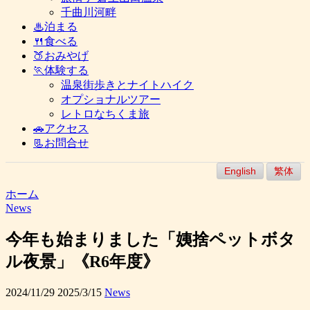
千曲川河畔
♨泊まる
🍴食べる
🍑おみやげ
🏃体験する
温泉街歩きとナイトハイク
オプショナルツアー
レトロなちくま旅
🚗アクセス
📃お問合せ
English
繁体
ホーム
News
今年も始まりました「姨捨ペットボタ
ル夜景」《R6年度》
2024/11/29
2025/3/15
News