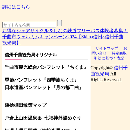
詳細はこちら
お得なシェアサイクル＆しなの鉄道フリーパス体験者募集！
千曲市ウェルカムキャンペーン2024【Skima信州×信州千曲
観光局】
サイトマップ
お
問い合せ
特定商取
信州千曲観光局オリジナル
引法に基づく表記
千曲市観光総合パンフレット
『ちくま
』
Copyright©
信州千
曲観光局
All
Rights Reserved.
季節パンフレット『四季旅ちくま』
日本遺産パンフレット
『月の都
千曲
』
姨捨棚田散策マップ
戸倉上山田温泉♨
七福神外湯めぐり