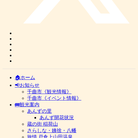
🏠ホーム
📢お知らせ
千曲市《観光情報》
千曲市《イベント情報》
🚌観光案内
あんずの里
あんず開花状況
蔵の街 稲荷山
さらしな・姨捨・八幡
旅情 戸倉上山田温泉