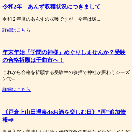
令和2年 あんず収穫状況につきまして
令和２年度のあんずの収穫ですが、今年は暖...
詳細はこちら
年末年始「学問の神様」めぐりしませんか？受験
の合格祈願は千曲市へ！
これから合格を祈願する受験生の参拝で神社が賑わうシーズ
ンで...
詳細はこちら
《戸倉上山田温泉deお酒を楽しむ日》”再”追加情
報📣
温泉入浴・美味しいお酒・伝統文化の舞台などなど、どんど