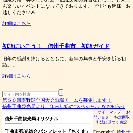
ん楽しいイベントになってきております。ぜひとも皆様、お
越しください♨
詳細はこちら
初詣にいこう！ 信州千曲市 初詣ガイド
旧年の感謝を捧げるとともに、新年の無事と平安を祈る初
詣。 ...
詳細はこちら
第５０回寿野球全国大会出場チームを募集します！
信州千曲観光局より、年末年始の”スペシャル”なお知らせ
サイトマップ
お
問い合せ
特定商取
信州千曲観光局オリジナル
引法に基づく表記
千曲市観光総合パンフレット
『ちくま
』
Copyright©
信州千