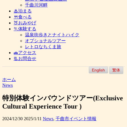
千曲川河畔
♨泊まる
🍴食べる
🍑おみやげ
🏃体験する
温泉街歩きとナイトハイク
オプショナルツアー
レトロなちくま旅
🚗アクセス
📃お問合せ
English
繁体
ホーム
News
特別体験インバウンドツアー(Exclusive
Cultural Experience Tour )
2024/12/30
2025/1/11
News
,
千曲市イベント情報