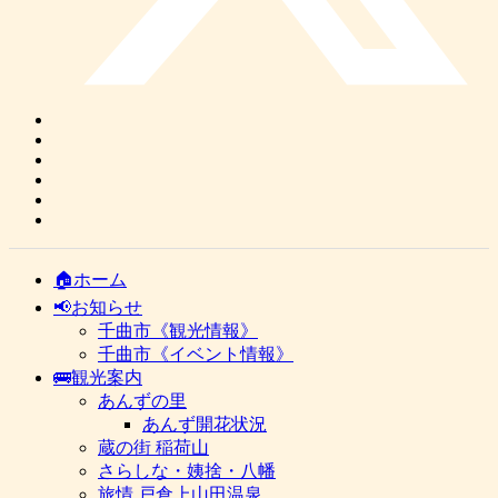
🏠ホーム
📢お知らせ
千曲市《観光情報》
千曲市《イベント情報》
🚌観光案内
あんずの里
あんず開花状況
蔵の街 稲荷山
さらしな・姨捨・八幡
旅情 戸倉上山田温泉