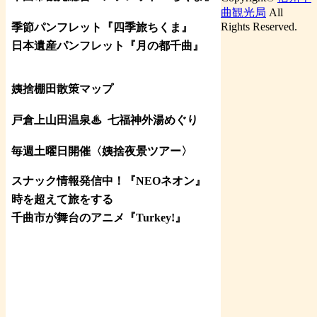
曲観光局
All
Rights Reserved.
季節パンフレット『四季旅ちくま』
日本遺産パンフレット
『月の都
千曲
』
姨捨棚田散策マップ
戸倉上山田温泉♨
七福神外湯めぐり
毎週土曜日開催〈姨捨夜景ツアー
〉
スナック情報発信中！『NEOネオン』
時を超えて旅をする
千曲市が舞台のアニメ『Turkey!』