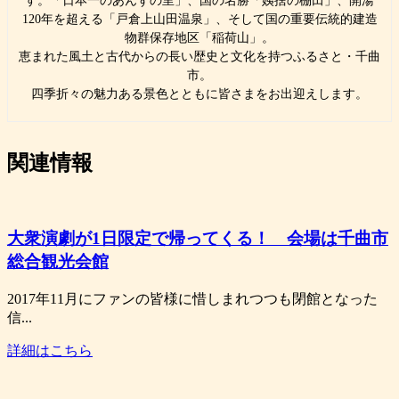
す。「日本一のあんずの里」、国の名勝「姨捨の棚田」、開湯
120年を超える「戸倉上山田温泉」、そして国の重要伝統的建造
物群保存地区「稲荷山」。
恵まれた風土と古代からの長い歴史と文化を持つふるさと・千曲
市。
四季折々の魅力ある景色とともに皆さまをお出迎えします。
関連情報
大衆演劇が1日限定で帰ってくる！ 会場は千曲市
総合観光会館
2017年11月にファンの皆様に惜しまれつつも閉館となった
信...
詳細はこちら