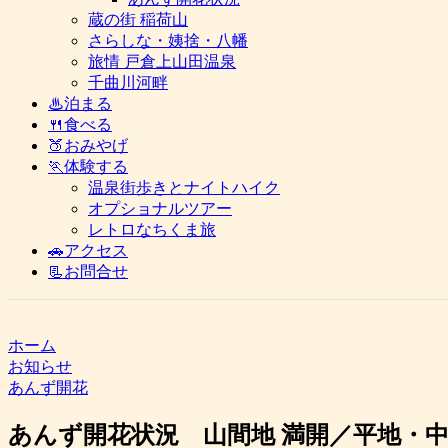
蔵の街 稲荷山
さらしな・姨捨・八幡
旅情 戸倉上山田温泉
千曲川河畔
♨泊まる
🍴食べる
🍑おみやげ
🏃体験する
温泉街歩きとナイトハイク
オプショナルツアー
レトロなちくま旅
🚗アクセス
📃お問合せ
ホーム
お知らせ
あんず開花
あんず開花状況 山間地 満開／平地・