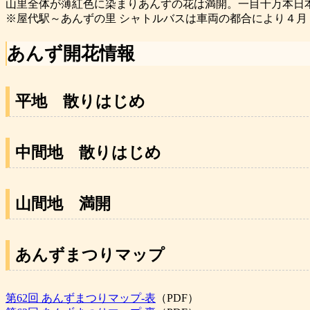
山里全体が薄紅色に染まりあんずの花は満開。一目十万本日
※屋代駅～あんずの里 シャトルバスは車両の都合により４月
あんず開花情報
平地 散りはじめ
中間地 散りはじめ
山間地
満開
あんずまつりマップ
第62回 あんずまつりマップ-表
（PDF）