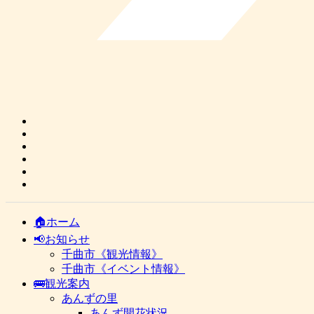
🏠ホーム
📢お知らせ
千曲市《観光情報》
千曲市《イベント情報》
🚌観光案内
あんずの里
あんず開花状況