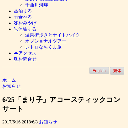
千曲川河畔
♨泊まる
🍴食べる
🍑おみやげ
🏃体験する
温泉街歩きとナイトハイク
オプショナルツアー
レトロなちくま旅
🚗アクセス
📃お問合せ
English
繁体
ホーム
お知らせ
6/25「まり子」アコースティックコン
サート
2017/6/16
2018/6/8
お知らせ