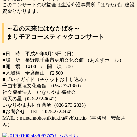
このコンサートの収益金は生活介護事業所「はなたば」建設
資金となります。
～君の未来にはなたばを～
まり子アコースティックコンサート
■日 時 平成29年6月25日（日）
■場 所 長野県千曲市更埴文化会館 （あんずホール）
■開 場 14:00 / 開 演15:00
■入場料 全席自由 ¥2,500
■プレイガイド（チケットお申し込み）
千曲市更埴文化会館（026-273-1880）
社会福祉法人 いなりやま福祉会
満天の星（026-272-6645）
いなりやま共同作業所（026-273-2825）
■お問合せ TEL ：026-272-6645
MAIL：mantennohoshikirakira@ybb.ne.jp（事務局 安藤さ
ん）