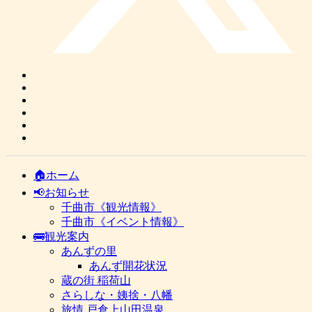
🏠ホーム
📢お知らせ
千曲市《観光情報》
千曲市《イベント情報》
🚌観光案内
あんずの里
あんず開花状況
蔵の街 稲荷山
さらしな・姨捨・八幡
旅情 戸倉上山田温泉