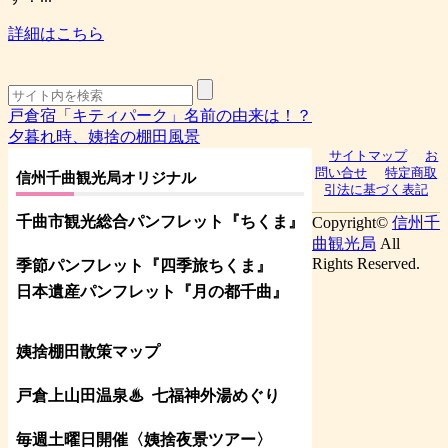
詳細はこちら
戸倉宿「キティパーク」名前の由来は！？
夕暮れ時、姨捨の棚田風景
サイトマップ
お
問い合せ
特定商取
信州千曲観光局オリジナル
引法に基づく表記
千曲市観光総合パンフレット
『ちくま
』
Copyright©
信州千
曲観光局
All
Rights Reserved.
季節パンフレット『四季旅ちくま』
日本遺産パンフレット
『月の都
千曲
』
姨捨棚田散策マップ
戸倉上山田温泉♨
七福神外湯めぐり
毎週土曜日開催〈姨捨夜景ツアー
〉