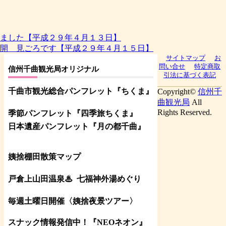
ました【平成２９年４月１３日】
開 見ごろです【平成２９年４月１５日】
サイトマップ
お
問い合せ
特定商取
信州千曲観光局オリジナル
引法に基づく表記
千曲市観光総合パンフレット
『ちくま
』
Copyright©
信州千
曲観光局
All
Rights Reserved.
季節パンフレット『四季旅ちくま』
日本遺産パンフレット
『月の都
千曲
』
姨捨棚田散策マップ
戸倉上山田温泉♨
七福神外湯めぐり
毎週土曜日開催〈姨捨夜景ツアー
〉
スナック情報発信中！『NEOネオン』