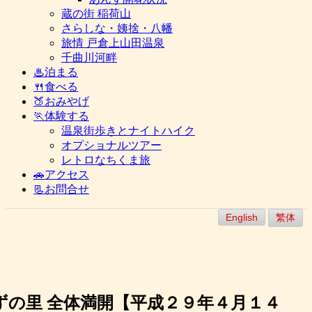
蔵の街 稲荷山
さらしな・姨捨・八幡
旅情 戸倉上山田温泉
千曲川河畔
♨泊まる
🍴食べる
🍑おみやげ
🏃体験する
温泉街歩きとナイトハイク
オプショナルツアー
レトロなちくま旅
🚗アクセス
📃お問合せ
English
繁体
ずの里 全体満開【平成２９年４月１４