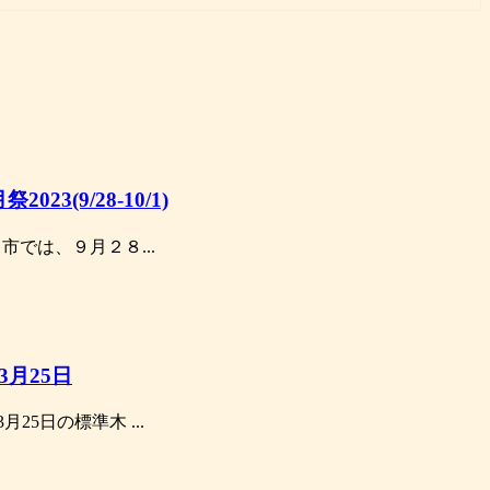
3(9/28-10/1)
曲市では、９月２８...
月25日
25日の標準木 ...