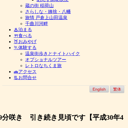
蔵の街 稲荷山
さらしな・姨捨・八幡
旅情 戸倉上山田温泉
千曲川河畔
♨泊まる
🍴食べる
🍑おみやげ
🏃体験する
温泉街歩きとナイトハイク
オプショナルツアー
レトロなちくま旅
🚗アクセス
📃お問合せ
English
繁体
9分咲き 引き続き見頃です【平成30年4