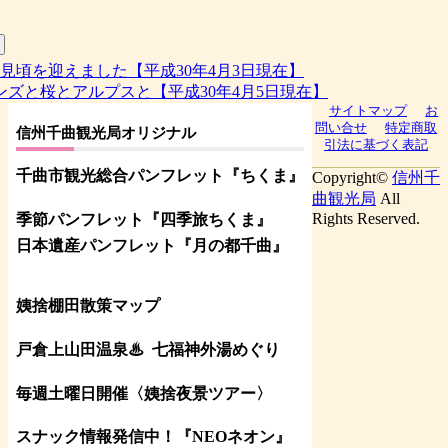
見頃を迎えました【平成30年4月3日現在】
ズと桜とアルプスと【平成30年4月5日現在】
サイトマップ
お
問い合せ
特定商取
信州千曲観光局オリジナル
引法に基づく表記
千曲市観光総合パンフレット
『ちくま
』
Copyright©
信州千
曲観光局
All
Rights Reserved.
季節パンフレット『四季旅ちくま』
日本遺産パンフレット
『月の都
千曲
』
姨捨棚田散策マップ
戸倉上山田温泉♨
七福神外湯めぐり
毎週土曜日開催〈姨捨夜景ツアー
〉
スナック情報発信中！『NEOネオン』