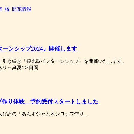
市
,
桜
,
開花情報
ーンシップ2024』開催します
に引き続き「観光型インターンシップ」を開催いたします。
あり～真夏の3日間
プ作り体験 予約受付スタートしました
好評の「あんずジャム＆シロップ作り...