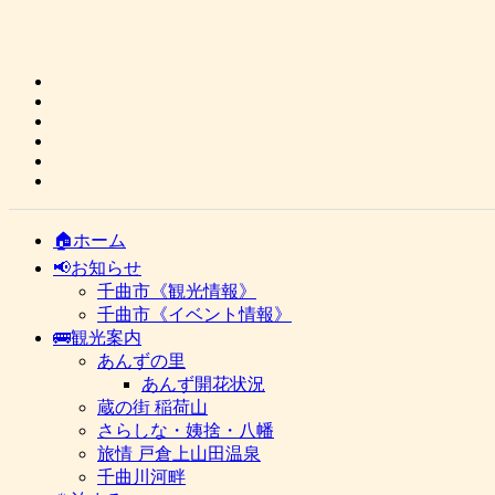
🏠ホーム
📢お知らせ
千曲市《観光情報》
千曲市《イベント情報》
🚌観光案内
あんずの里
あんず開花状況
蔵の街 稲荷山
さらしな・姨捨・八幡
旅情 戸倉上山田温泉
千曲川河畔