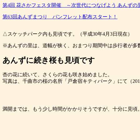
第4回 花さかフェスタ開催 ～次世代につなげよう あんずの
第63回あんずまつり パンフレット配布スタート！
△スケッチパーク内も見頃です。（平成30年4月3日現在）
※あんずの里は、道幅が狭く、おまつり期間中は歩行者が多
あんずに続き桜も見頃です
杏の花に続いて、さくらの花も咲き始めました。
写真は、千曲市の桜の名所「戸倉宿キティパーク」にて（201
満開までは、もう少し時間がかかりそうですが、十分に見頃