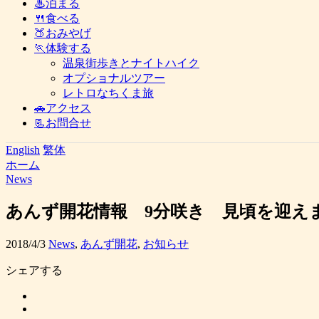
♨泊まる
🍴食べる
🍑おみやげ
🏃体験する
温泉街歩きとナイトハイク
オプショナルツアー
レトロなちくま旅
🚗アクセス
📃お問合せ
English
繁体
ホーム
News
あんず開花情報 9分咲き 見頃を迎えま
2018/4/3
News
,
あんず開花
,
お知らせ
シェアする