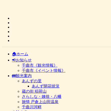
🏠ホーム
📢お知らせ
千曲市《観光情報》
千曲市《イベント情報》
🚌観光案内
あんずの里
あんず開花状況
蔵の街 稲荷山
さらしな・姨捨・八幡
旅情 戸倉上山田温泉
千曲川河畔