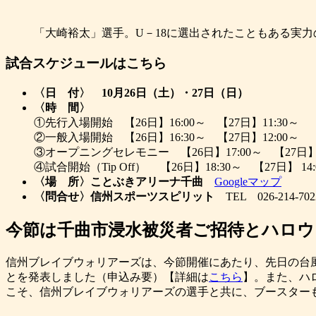
「大崎裕太」選手。U－18に選出されたこともある実
試合スケジュールはこちら
〈日 付〉
10月26日（土）・27日（日）
〈時 間〉
①先行入場開始 【26日】16:00～ 【27日】11:30～
②一般入場開始 【26日】16:30～ 【27日】12:00～
③オープニングセレモニー 【26日】17:00～ 【27日】 1
④試合開始（Tip Off） 【26日】18:30～ 【27日】 14:
〈場 所〉ことぶきアリーナ千曲
Googleマップ
〈問合せ〉信州スポーツスピリット
TEL 026-214-702
今節は千曲市浸水被災者ご招待とハロウ
信州ブレイブウォリアーズは、今節開催にあたり、先日の台風19
とを発表しました（申込み要）【詳細は
こちら
】。また、ハ
こそ、信州ブレイブウォリアーズの選手と共に、ブースターも