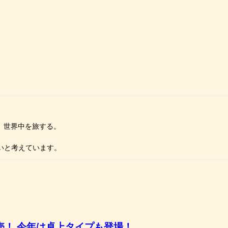
、世界中を旅する。
。
たいと考えています。
販売！ 今年は卓上タイプも登場！