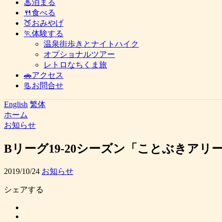
♨泊まる
🍴食べる
🍑おみやげ
🏃体験する
温泉街歩きとナイトハイク
オプショナルツアー
レトロなちくま旅
🚗アクセス
📃お問合せ
English
繁体
ホーム
お知らせ
Bリーグ19-20シーズン「ことぶきア
2019/10/24
お知らせ
シェアする