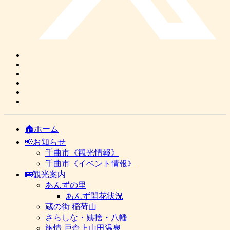
🏠ホーム
📢お知らせ
千曲市《観光情報》
千曲市《イベント情報》
🚌観光案内
あんずの里
あんず開花状況
蔵の街 稲荷山
さらしな・姨捨・八幡
旅情 戸倉上山田温泉