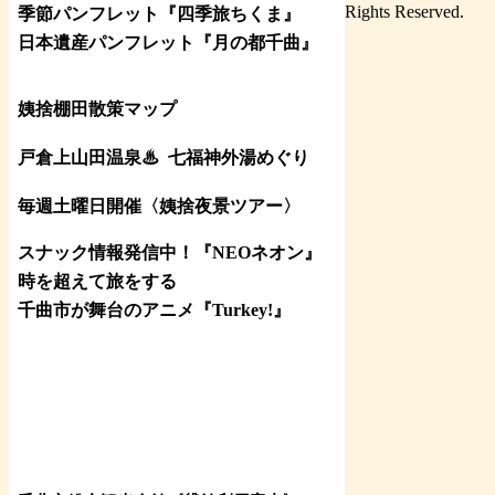
Rights Reserved.
季節パンフレット『四季旅ちくま』
日本遺産パンフレット
『月の都
千曲
』
姨捨棚田散策マップ
戸倉上山田温泉♨
七福神外湯めぐり
毎週土曜日開催〈姨捨夜景ツアー
〉
スナック情報発信中！『NEOネオン』
時を超えて旅をする
千曲市が舞台のアニメ『Turkey!』