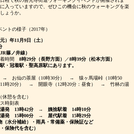
日程で秋の善光寺街道ウォーキングイベントが開催されま
に入っていますので、ぜひこの機会に秋のウォーキングを楽
しょうか。
ントの様子（2017年）
和元）年11月9日（土）
分
JR篠ノ井線）
到着時間
8時29分（長野方面）
／
8時39分（松本方面）
駅・冠着駅・聖高原駅にあります。
 → お仙の茶屋（10時30分） → 猿ヶ馬場峠（10時50
1時20分） → 開眼寺（12時20分：昼食） → 竹林の湯
（休憩を含む）
ス時刻表
湯発 13時42分
→
姨捨駅着 14時10分
湯発 15時00分
→
屋代駅着 15時29分
物（水分補給）・雨具・常備薬・保険証など
料・保険代を含む）