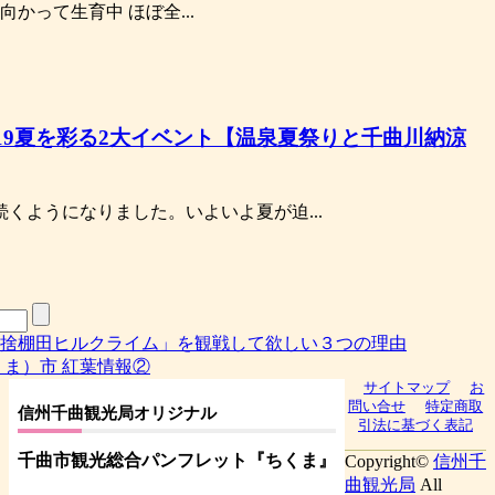
かって生育中 ほぼ全...
19夏を彩る2大イベント【温泉夏祭りと千曲川納涼
続くようになりました。いよいよ夏が迫...
捨棚田ヒルクライム」を観戦して欲しい３つの理由
ちくま）市 紅葉情報②
サイトマップ
お
問い合せ
特定商取
信州千曲観光局オリジナル
引法に基づく表記
千曲市観光総合パンフレット
『ちくま
』
Copyright©
信州千
曲観光局
All