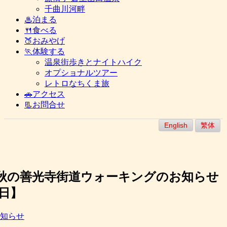
千曲川河畔
♨泊まる
🍴食べる
🍑おみやげ
🏃体験する
温泉街歩きとナイトハイク
オプショナルツアー
レトロなちくま旅
🚗アクセス
📃お問合せ
English
繁体
 秋の善光寺街道ウォーキングのお知らせ
9日】
知らせ