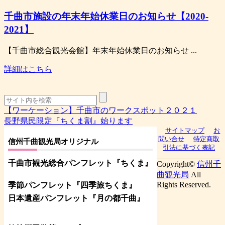
千曲市施設の年末年始休業日のお知らせ【2020-
2021】
【千曲市総合観光会館】年末年始休業日のお知らせ ...
詳細はこちら
【ワーケーション】千曲市のワークスポット２０２１
長野県民限定『ちくま割』始ります
サイトマップ
お
問い合せ
特定商取
信州千曲観光局オリジナル
引法に基づく表記
千曲市観光総合パンフレット
『ちくま
』
Copyright©
信州千
曲観光局
All
Rights Reserved.
季節パンフレット『四季旅ちくま』
日本遺産パンフレット
『月の都
千曲
』