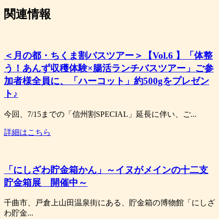
関連情報
＜月の都・ちくま割バスツアー＞【Vol.6 】「体整
う！あんず収穫体験×腸活ランチバスツアー」ご参
加者様全員に、「ハーコット」約500gをプレゼン
ト♪
今回、7/15までの「信州割SPECIAL」延長に伴い、ご...
詳細はこちら
「にしざわ貯金箱かん」～イヌがメインの十二支
貯金箱展 開催中～
千曲市、戸倉上山田温泉街にある、貯金箱の博物館「にしざ
わ貯金...