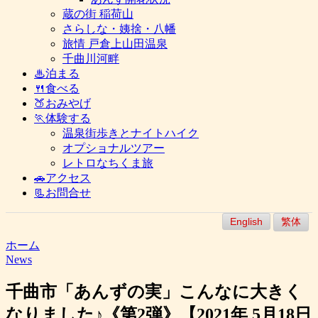
蔵の街 稲荷山
さらしな・姨捨・八幡
旅情 戸倉上山田温泉
千曲川河畔
♨泊まる
🍴食べる
🍑おみやげ
🏃体験する
温泉街歩きとナイトハイク
オプショナルツアー
レトロなちくま旅
🚗アクセス
📃お問合せ
English
繁体
ホーム
News
千曲市「あんずの実」こんなに大きく
なりました♪《第2弾》【2021年 5月18日