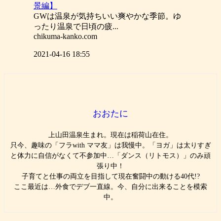
景編】
GWは温泉が気持ちいい爽やかな季節。ゆ
ったり温泉で日頃の疲...
chikuma-kanko.com
2021-04-16 18:55
おおたに
上山田温泉生まれ。現在は稲荷山在住。
只今、趣味の「フラwith ママ友」は我慢中。「ヨガ」は太りすぎ
と体力に自信がなくて不参加中…「ダンス（リトモス）」のみ頑
張り中！
子育てと仕事の両立を目指して現在奮闘中の動ける40代!?
ここ最近は…外食でデブ一直線。今、自分に出来ることを模索
中。