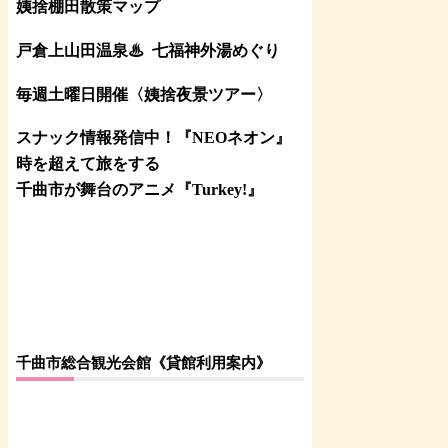
姨捨棚田散策マップ
戸倉上山田温泉♨
七福神外湯めぐり
毎週土曜日開催〈姨捨夜景ツアー
〉
スナック情報発信中！『NEOネオン』
時を超えて旅をする
千曲市が舞台のアニメ『Turkey!』
千曲市総合観光会館《貸館利用案内》