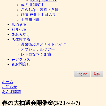
蔵の街 稲荷山
さらしな・姨捨・八幡
旅情 戸倉上山田温泉
千曲川河畔
♨泊まる
🍴食べる
🍑おみやげ
🏃体験する
温泉街歩きとナイトハイク
オプショナルツアー
レトロなちくま旅
🚗アクセス
📃お問合せ
English
繁体
ホーム
お知らせ
あんず開花
春の大抽選会開催🌸(3/23～4/7)