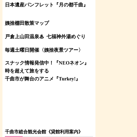
日本遺産パンフレット
『月の都
千曲
』
姨捨棚田散策マップ
戸倉上山田温泉♨
七福神外湯めぐり
毎週土曜日開催〈姨捨夜景ツアー
〉
スナック情報発信中！『NEOネオン』
時を超えて旅をする
千曲市が舞台のアニメ『Turkey!』
千曲市総合観光会館《貸館利用案内》