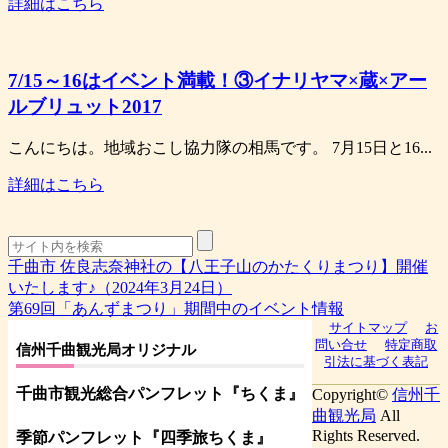
詳細はこちら
7/15～16はイベント満載！③イナリヤマ×蔵×アー
ルブリュット2017
こんにちは。地域おこし協力隊の相馬です。 7月15日と16...
詳細はこちら
千曲市 佐良志奈神社の【八王子山のかたくりまつり】開催
いたします♪（2024年3月24日）
第69回「あんずまつり」期間中のイベント情報
サイトマップ
お
問い合せ
特定商取
信州千曲観光局オリジナル
引法に基づく表記
千曲市観光総合パンフレット
『ちくま
』
Copyright©
信州千
曲観光局
All
Rights Reserved.
季節パンフレット『四季旅ちくま』