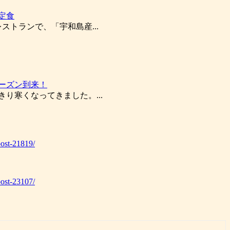
定食
ストランで、「宇和島産...
ーズン到来！
り寒くなってきました。...
ost-21819/
ost-23107/