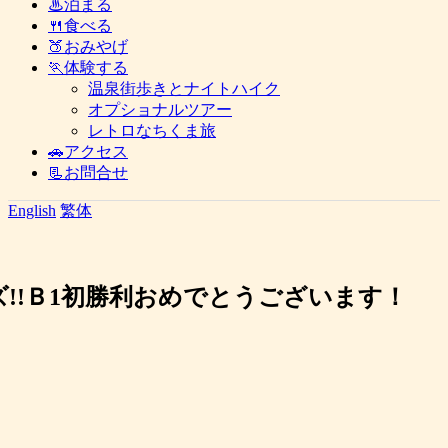
♨泊まる
🍴食べる
🍑おみやげ
🏃体験する
温泉街歩きとナイトハイク
オプショナルツアー
レトロなちくま旅
🚗アクセス
📃お問合せ
English
繁体
!!Ｂ1初勝利おめでとうございます！