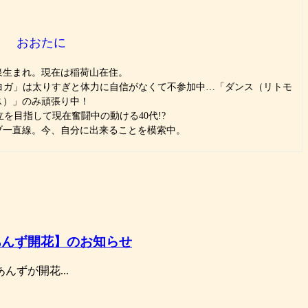
おおたに
泉生まれ。現在は稲荷山在住。
。「ヨガ」は太りすぎと体力に自信がなくて不参加中…「ダンス（リトモ
ス）」のみ頑張り中！
を目指して現在奮闘中の動ける40代!?
ブ一直線。今、自分に出来ることを模索中。
【あんず開花】のお知らせ
んずが開花...