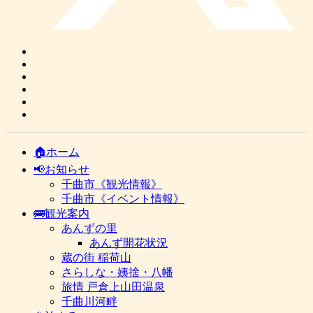
🏠ホーム
📢お知らせ
千曲市《観光情報》
千曲市《イベント情報》
🚌観光案内
あんずの里
あんず開花状況
蔵の街 稲荷山
さらしな・姨捨・八幡
旅情 戸倉上山田温泉
千曲川河畔