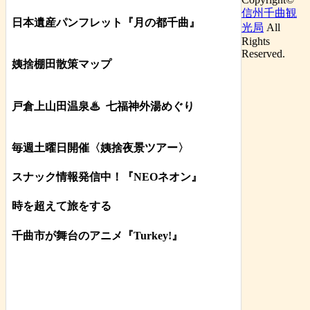
信州千曲観
日本遺産パンフレット
『月の都
千曲
』
光局
All
Rights
Reserved.
姨捨棚田散策マップ
戸倉上山田温泉♨
七福神外湯めぐり
毎週土曜日開催〈姨捨夜景ツアー
〉
スナック情報発信中！『NEOネオン』
時を超えて旅をする
千曲市が舞台のアニメ『Turkey!』