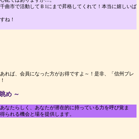
！千曲市で活動してＢ1にまで昇格してくれて！本当に嬉しいば
すね！
あれば、会員になった方がお得ですよ～！是非、「信州ブレ
！
の眺め ～
あなたらしく、あなたが潜在的に持っている力を呼び覚ま
得られる機会と場を提供します。