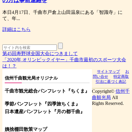
の方は事前連絡を
本日4月17日、千曲市戸倉上山田温泉にある「智識寺」に
て、年...
詳細はこちら
第45回寿野球全国大会につきまして
「2020年 オリンピックイヤー」千曲市最初のスポーツ大会
は！？
サイトマップ
お
問い合せ
特定商取
信州千曲観光局オリジナル
引法に基づく表記
千曲市観光総合パンフレット
『ちくま
』
Copyright©
信州千
曲観光局
All
Rights Reserved.
季節パンフレット『四季旅ちくま』
日本遺産パンフレット
『月の都
千曲
』
姨捨棚田散策マップ