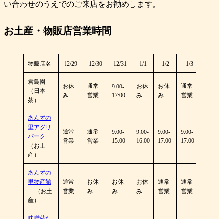
い合わせのうえでのご来店をお勧めします。
お土産・物販店営業時間
物販店名
12/29
12/30
12/31
1/1
1/2
1/3
君島園
お休
通常
お休
お休
通常
9:00-
（日本
み
営業
17:00
み
み
営業
茶）
あんずの
里アグリ
通常
通常
9:00-
9:00-
9:00-
9:00-
パーク
営業
営業
15:00
16:00
17:00
17:00
（お土
産）
あんずの
里物産館
通常
お休
お休
お休
通常
通常
（お土
営業
み
み
み
営業
営業
産）
味噌蔵た