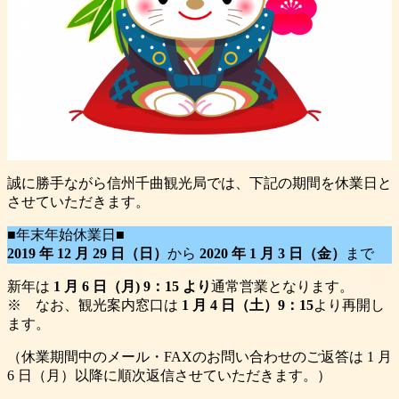
誠に勝手ながら信州千曲観光局では、下記の期間を休業日と
させていただきます。
■年末年始休業日■
2019 年 12 月 29 日（日）
から
2020 年 1 月 3 日（金）
まで
新年は
1 月 6 日（月) 9：15 より
通常営業となります。
※ なお、観光案内窓口は
1 月 4 日（土）9：15
より再開し
ます。
（休業期間中のメール・FAXのお問い合わせのご返答は 1 月
6 日（月）以降に順次返信させていただきます。）