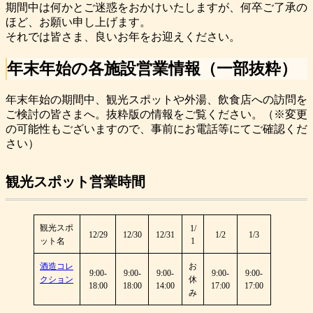
期間中は何かとご迷惑をおかけいたしますが、何卒ご了承の
ほど、お願い申し上げます。
それでは皆さま、良いお年をお迎えください。
年末年始の各施設営業情報（一部抜粋）
年末年始の期間中、観光スポットや外湯、飲食店への訪問を
ご検討の皆さまへ。抜粋版の情報をご覧ください。（※変更
の可能性もございますので、事前にお電話等にてご確認くだ
さい）
観光スポット営業時間
観光スポ
1/
12/29
12/30
12/31
1/2
1/3
ット名
1
酒造コレ
お
9:00-
9:00-
9:00-
9:00-
9:00-
クション
休
18:00
18:00
14:00
17:00
17:00
み