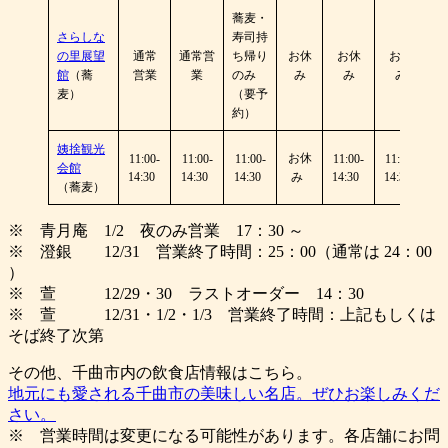
蕎麦・
さらしな
寿司持
の里展望
通常
通常営
ち帰り
お休
お休
お休
館
（蕎
営業
業
のみ
み
み
み
麦）
（要予
約）
姨捨観光
お休
11:00-
11:00-
11:00-
11:00-
11:00-
会館
14:30
14:30
14:30
み
14:30
14:30
（蕎麦）
※ 青月庵 1/2 夜のみ営業 17：30 ～
※ 澄銀 12/31 営業終了時間：25：00（通常は 24：00
）
※ 萱 12/29・30 ラストオーダー 14：30
※ 萱 12/31・1/2・1/3 営業終了時間：上記もしくは
そば終了次第
その他、千曲市内の飲食店情報はこちら。
地元にも愛される千曲市の美味しい名店。ぜひお楽しみくだ
さい。
※ 営業時間は変更になる可能性があります。各店舗にお問