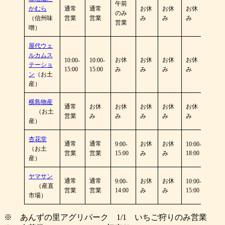
午前
かむら
通常
通常
お休
お休
お休
のみ
（信州味
営業
営業
み
み
み
営業
噌）
屋代ウェ
ルカムス
お休
お休
お休
お休
10:00-
10:00-
テーショ
15:00
15:00
み
み
み
み
ン
（お土
産）
横島物産
通常
お休
お休
お休
お休
お休
（お土
営業
み
み
み
み
み
産）
杏花堂
通常
通常
お休
お休
9:00-
10:00-
（お土
営業
営業
15:00
み
み
18:00
産）
ヤマサン
通常
通常
お休
お休
9:00-
10:00-
（産直
営業
営業
14:00
み
み
15:00
市場）
※ あんずの里アグリパーク 1/1 いちご狩りのみ営業