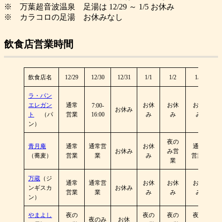
※ 万葉超音波温泉 足湯は 12/29 ～ 1/5 お休み
※ カラコロの足湯 お休みなし
飲食店営業時間
飲食店名
12/29
12/30
12/31
1/1
1/2
1/3
ラ・パン
エレガン
通常
お休
お休
お休
7:00-
お休み
ト
（パ
営業
16:00
み
み
み
ン）
夜の
青月庵
通常
通常営
お休
通常
お休み
み営
（蕎麦）
営業
業
み
営業
業
万蔵
（ジ
通常
通常営
お休
お休
お休
ンギスカ
お休み
営業
業
み
み
み
ン）
やまよし
夜の
夜の
夜の
夜の
夜のみ
お休