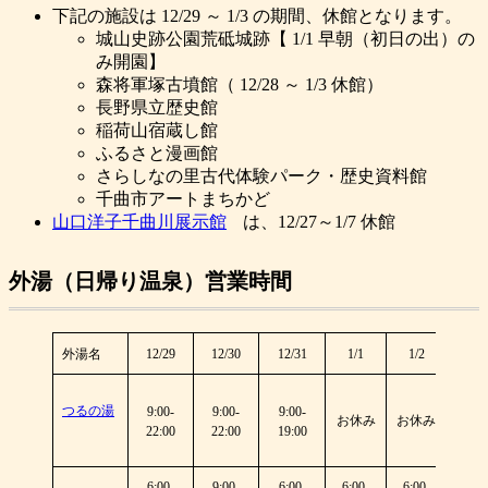
下記の施設は 12/29 ～ 1/3 の期間、休館となります。
城山史跡公園荒砥城跡【 1/1 早朝（初日の出）の
み開園】
森将軍塚古墳館（ 12/28 ～ 1/3 休館）
長野県立歴史館
稲荷山宿蔵し館
ふるさと漫画館
さらしなの里古代体験パーク・歴史資料館
千曲市アートまちかど
山口洋子千曲川展示館
は、12/27～1/7 休館
外湯（日帰り温泉）営業時間
外湯名
12/29
12/30
12/31
1/1
1/2
1/3
つるの湯
9:00-
9:00-
9:00-
9:00
お休み
お休み
22:00
22:00
19:00
19:0
6:00-
9:00-
6:00-
6:00-
6:00-
6:00