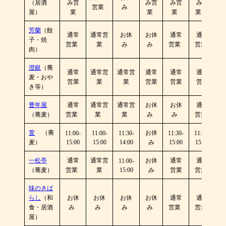
（居酒
み営
み営
み営
み営
営業
み
屋）
業
業
業
業
芳蘭
（餃
通常
通常営
お休
お休
通常
通常
子・焼
営業
業
み
み
営業
営業
肉）
澄銀
（蕎
通常
通常営
通常営
通常
通常
通常
麦・おや
営業
業
業
営業
営業
営業
き等）
豊年屋
通常
通常営
通常営
お休
お休
通常
（蕎麦）
営業
業
業
み
み
営業
萱
（蕎
お休
11:00-
11:00-
11:30-
11:30-
11:30-
麦）
15:00
15:00
14:00
み
15:00
15:00
一松亭
通常
通常営
お休
通常
通常
11:00-
（蕎麦）
営業
業
15:00
み
営業
営業
味のきば
らし
（和
お休
お休
お休
お休
通常
通常
食・居酒
み
み
み
み
営業
営業
屋）