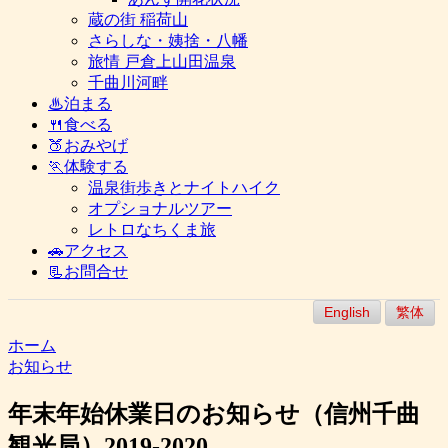
蔵の街 稲荷山
さらしな・姨捨・八幡
旅情 戸倉上山田温泉
千曲川河畔
♨泊まる
🍴食べる
🍑おみやげ
🏃体験する
温泉街歩きとナイトハイク
オプショナルツアー
レトロなちくま旅
🚗アクセス
📃お問合せ
English
繁体
ホーム
お知らせ
年末年始休業日のお知らせ（信州千曲
観光局）2019-2020