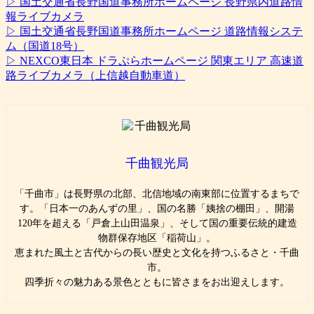
▷ 国土交通省長野国道事務所ホームページ 長野県内道路情
報ライブカメラ
▷ 国土交通省長野国道事務所ホームページ 道路情報システ
ム（国道18号）
▷ NEXCO東日本 ドラぷらホームページ 関東エリア 高速道
路ライブカメラ（上信越自動車道）
千曲観光局
「千曲市」は長野県の北部、北信地域の南東部に位置するまちで
す。「日本一のあんずの里」、国の名勝「姨捨の棚田」、開湯
120年を超える「戸倉上山田温泉」、そして国の重要伝統的建造
物群保存地区「稲荷山」。
恵まれた風土と古代からの長い歴史と文化を持つふるさと・千曲
市。
四季折々の魅力ある景色とともに皆さまをお出迎えします。