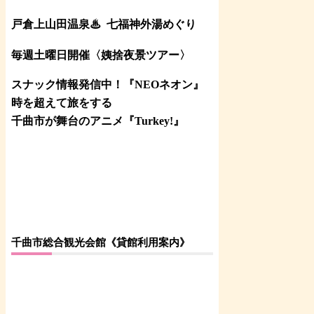
戸倉上山田温泉♨
七福神外湯めぐり
毎週土曜日開催〈姨捨夜景ツアー
〉
スナック情報発信中！『NEOネオン』
時を超えて旅をする
千曲市が舞台のアニメ『Turkey!』
千曲市総合観光会館《貸館利用案内》