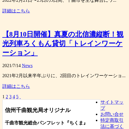
2022年2月21日〜25日の5日間、千曲市を主な舞台にワ...
詳細はこちら
【8月10日開催】真夏の北信濃縦断！観
光列車ろくもん貸切「トレインワーケ
ーション」
2021/7/14
News
2021年2月以来半年ぶりに、2回目のトレインワーケーショ...
詳細はこちら
1
2
3
4
5
サイトマッ
プ
信州千曲観光局オリジナル
お問い合せ
特定商取引
千曲市観光総合パンフレット
『ちくま
』
法に基づく