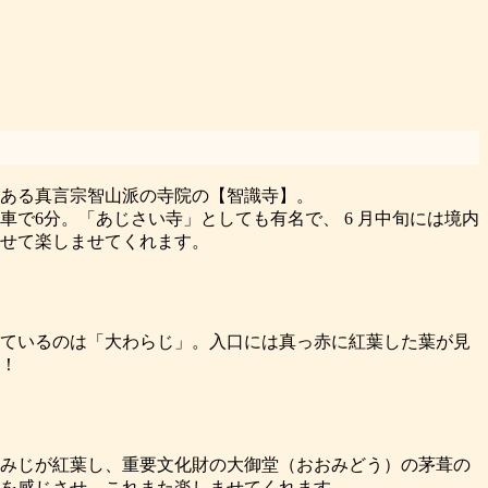
ある真言宗智山派の寺院の【智識寺】。
車で6分。「あじさい寺」としても有名で、 6 月中旬には境内
せて楽しませてくれます。
ているのは「大わらじ」。入口には真っ赤に紅葉した葉が見
！
みじが紅葉し、重要文化財の大御堂（おおみどう）の茅葺の
を感じさせ、これまた楽しませてくれます。