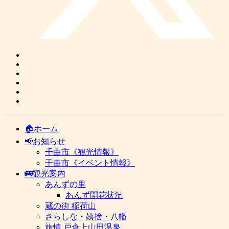
🏠ホーム
📢お知らせ
千曲市《観光情報》
千曲市《イベント情報》
🚌観光案内
あんずの里
あんず開花状況
蔵の街 稲荷山
さらしな・姨捨・八幡
旅情 戸倉上山田温泉