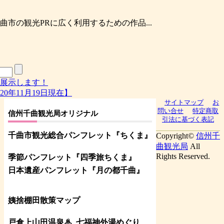
市の観光PRに広く利用するための作品...
展示します！
0年11月19日現在】
サイトマップ
お
問い合せ
特定商取
信州千曲観光局オリジナル
引法に基づく表記
千曲市観光総合パンフレット
『ちくま
』
Copyright©
信州千
曲観光局
All
Rights Reserved.
季節パンフレット『四季旅ちくま』
日本遺産パンフレット
『月の都
千曲
』
姨捨棚田散策マップ
戸倉上山田温泉♨
七福神外湯めぐり