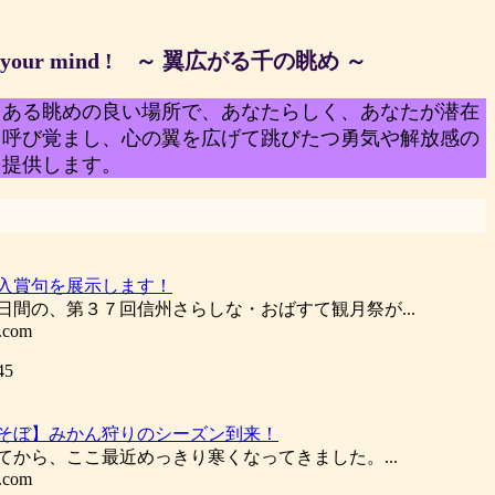
）
e your mind ! ～ 翼広がる千の眺め ～
もある眺めの良い場所で、あなたらしく、あなたが潜在
を呼び覚まし、心の翼を広げて跳びたつ勇気や解放感の
を提供します。
入賞句を展示します！
間の、第３７回信州さらしな・おばすて観月祭が...
.com
45
そぼ】みかん狩りのシーズン到来！
来てから、ここ最近めっきり寒くなってきました。...
.com