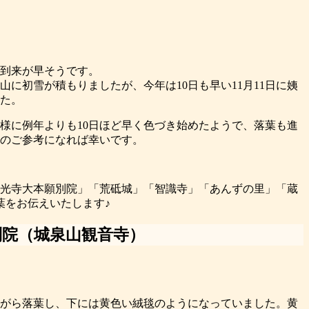
到来が早そうです。
捨山に初雪が積もりましたが、今年は10日も早い11月11日に姨
た。
様に例年よりも10日ほど早く色づき始めたようで、落葉も進
のご参考になれば幸いです。
光寺大本願別院」「荒砥城」「智識寺」「あんずの里」「蔵
葉をお伝えいたします♪
別院（城泉山観音寺）
）
がら落葉し、下には黄色い絨毯のようになっていました。黄