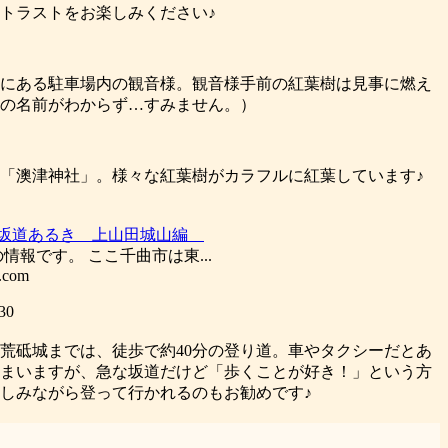
トラストをお楽しみください♪
にある駐車場内の観音様。観音様手前の紅葉樹は見事に燃え
の名前がわからず…すみません。）
「澳津神社」。様々な紅葉樹がカラフルに紅葉しています♪
り坂道あるき 上山田城山編
の情報です。 ここ千曲市は東...
.com
30
荒砥城までは、徒歩で約40分の登り道。車やタクシーだとあ
まいますが、急な坂道だけど「歩くことが好き！」という方
しみながら登って行かれるのもお勧めです♪