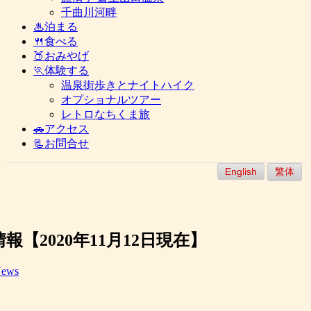
千曲川河畔
♨泊まる
🍴食べる
🍑おみやげ
🏃体験する
温泉街歩きとナイトハイク
オプショナルツアー
レトロなちくま旅
🚗アクセス
📃お問合せ
English
繁体
【2020年11月12日現在】
ews