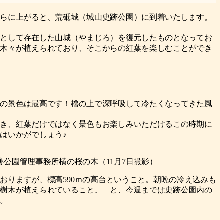
らに上がると、荒砥城（城山史跡公園）に到着いたします。
として存在した山城（やまじろ）を復元したものとなってお
木々が植えられており、そこからの紅葉を楽しむことができ
の景色は最高です！櫓の上で深呼吸して冷たくなってきた風
き、紅葉だけではなく景色もお楽しみいただけるこの時期に
はいかがでしょう♪
跡公園管理事務所横の桜の木（11月7日撮影）
おりますが、標高590ｍの高台ということ。朝晩の冷え込みも
樹木が植えられていること。…と、今週までは史跡公園内の
。