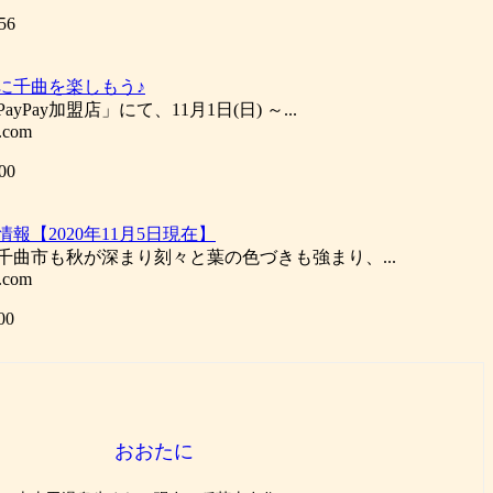
56
お得に千曲を楽しもう♪
yPay加盟店」にて、11月1日(日) ～...
.com
00
報【2020年11月5日現在】
、千曲市も秋が深まり刻々と葉の色づきも強まり、...
.com
00
おおたに