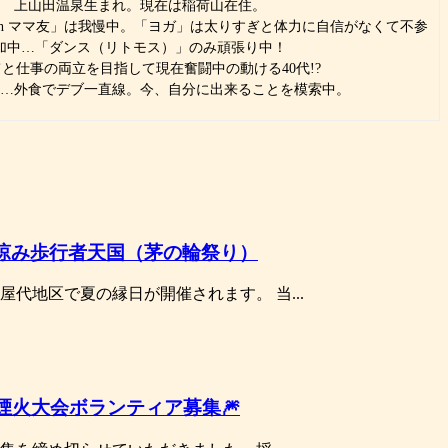
上山田温泉生まれ。現在は稲荷山在住。
th ママ友」は我慢中。「ヨガ」は太りすぎと体力に自信がなくて不参
加中…「ダンス（リトモス）」のみ頑張り中！
と仕事の両立を目指して現在奮闘中の動ける40代!?
…外食でデブ一直線。今、自分に出来ることを模索中。
涼み歩行者天国（茅の輪祭り）
代地区で夏の縁日が開催されます。 当...
煙火大会ボランティア募集🎆