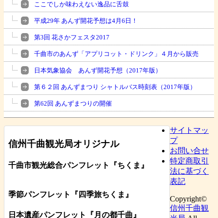
ここでしか味わえない逸品に舌鼓
平成29年 あんず開花予想は4月6日！
第3回 花さかフェスタ2017
千曲市のあんず「アプリコット・ドリンク」４月から販売
日本気象協会 あんず開花予想（2017年版）
第６２回 あんずまつり シャトルバス時刻表（2017年版）
第62回 あんずまつりの開催
サイトマッ
プ
信州千曲観光局オリジナル
お問い合せ
特定商取引
千曲市観光総合パンフレット
『ちくま
』
法に基づく
表記
季節パンフレット『四季旅ちくま』
Copyright©
信州千曲観
日本遺産パンフレット
『月の都
千曲
』